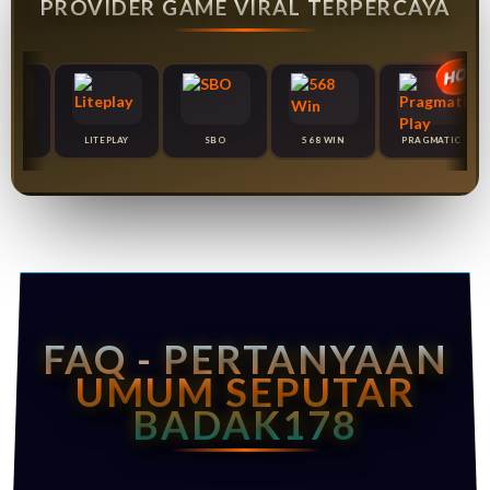
PROVIDER GAME VIRAL TERPERCAYA
PG SOFT
CQ9
BESOFT
COSMO PLAY
MICROG
FAQ - PERTANYAAN
UMUM SEPUTAR
BADAK178