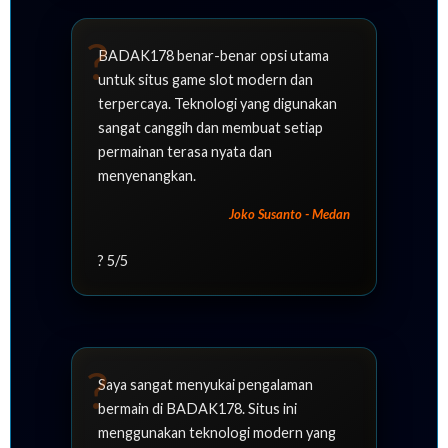
BADAK178 benar-benar opsi utama
untuk situs game slot modern dan
terpercaya. Teknologi yang digunakan
sangat canggih dan membuat setiap
permainan terasa nyata dan
menyenangkan.
Joko Susanto - Medan
? 5/5
Saya sangat menyukai pengalaman
bermain di BADAK178. Situs ini
menggunakan teknologi modern yang