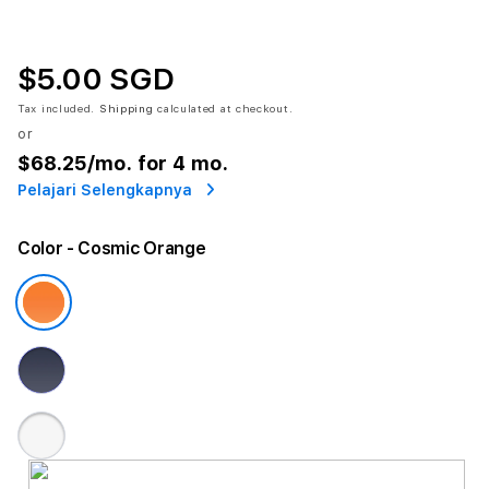
$5.00 SGD
Tax included.
Shipping
calculated at checkout.
or
$68.25
/mo. for 4 mo.
Pelajari Selengkapnya
Color
- Cosmic Orange