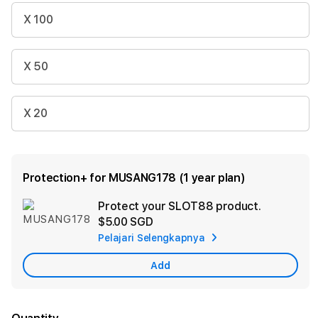
X 100
X 50
X 20
Protection+ for MUSANG178 (1 year plan)
Protect your SLOT88 product.
Ad
$5.00 SGD
App
Pelajari Selengkapnya
Car
Add