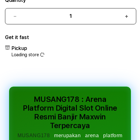
Quantity
Decrease
Incr
quantity
quant
for
for
Get it fast
MUSANG178
MUS
:
:
Pickup
Arena
Aren
Loading store
Platform
Plat
Digital
Digit
Slot
Slot
Online
Onlin
Resmi
Resm
Banjir
Banji
Maxwin
Maxw
MUSANG178 : Arena
Terpercaya
Terp
Platform Digital Slot Online
Resmi Banjir Maxwin
Terpercaya
MUSANG178
merupakan arena platform