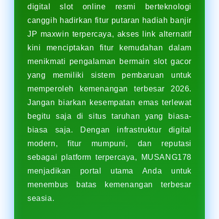
digital slot online resmi berteknologi
canggih hadirkan fitur putaran hadiah banjir
JP maxwin terpercaya, akses link alternatif
kini menciptakan fitur kemudahan dalam
menikmati pengalaman bermain slot gacor
yang memiliki sistem pembaruan untuk
memperoleh kemenangan terbesar 2026.
Jangan biarkan kesempatan emas terlewat
begitu saja di situs taruhan yang biasa-
biasa saja. Dengan infrastruktur digital
modern, fitur mumpuni, dan reputasi
sebagai platform terpercaya, MUSANG178
menjadikan portal utama Anda untuk
menembus batas kemenangan terbesar
seasia.