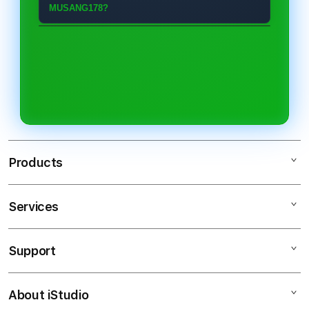
jam.
pelanggan selama 24 jam yang siap
MUSANG178?
aplikasi tambahan sehingga
membantu pengguna dalam
pengguna dapat menikmati layanan
Banyak pengguna memilih
memperoleh informasi mengenai
dengan lebih fleksibel.
MUSANG178 karena menghadirkan
akun, transaksi, maupun
pilihan permainan yang beragam,
penggunaan platform dengan
performa website yang stabil,
pelayanan yang cepat dan
tampilan yang ramah pengguna,
profesional.
proses transaksi yang praktis, serta
pengalaman penggunaan yang
Products
nyaman melalui berbagai perangkat.
Services
SLOT88
TOTO TOGEL
Support
AppleCare+
TOGEL ONLINE
Corporate
TOGEL
About iStudio
My Account
SLOT88