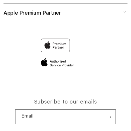
SLOT
Collection & Delivery
Elush Service Provider
TOGEL TERPERCAYA
Apple Premium Partner
About Us
Returns & Exchanges
Financing Options
SITUS RESMI TERPERCAYA
Find an iStudio near you
Contact Us
Trade-in
SITUS RESMI
Why Shop at iStudio
FAQ
Traveller’s Reservation
photoprime.org
Privacy Policy
Site Terms of Use
Subscribe to our emails
Email