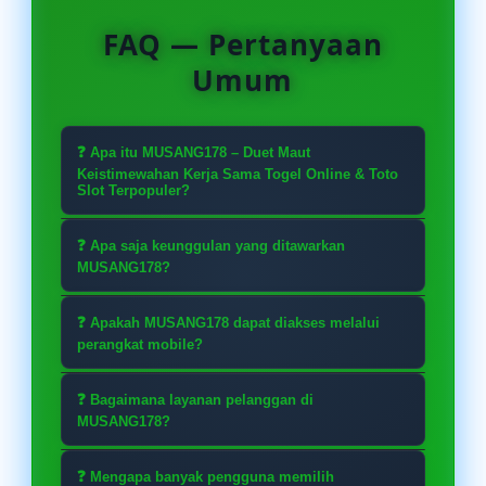
FAQ — Pertanyaan
Umum
❓ Apa itu MUSANG178 – Duet Maut
Keistimewahan Kerja Sama Togel Online & Toto
Slot Terpopuler?
MUSANG178 merupakan platform
❓ Apa saja keunggulan yang ditawarkan
game online yang menyediakan
MUSANG178?
berbagai pilihan permainan seperti
Platform ini menawarkan tampilan
Toto Togel, Toto Slot, Bola Parlay, Live
❓ Apakah MUSANG178 dapat diakses melalui
website yang modern, sistem yang
perangkat mobile?
Casino, dan kategori permainan
responsif, pilihan permainan yang
populer lainnya dengan sistem yang
Ya. MUSANG178 dapat diakses
lengkap, akses cepat melalui desktop
❓ Bagaimana layanan pelanggan di
mudah diakses melalui berbagai
menggunakan smartphone Android,
MUSANG178?
maupun smartphone, serta layanan
perangkat.
iPhone, tablet, laptop, maupun
pelanggan yang tersedia selama 24
MUSANG178 menyediakan layanan
komputer tanpa perlu menginstal
❓ Mengapa banyak pengguna memilih