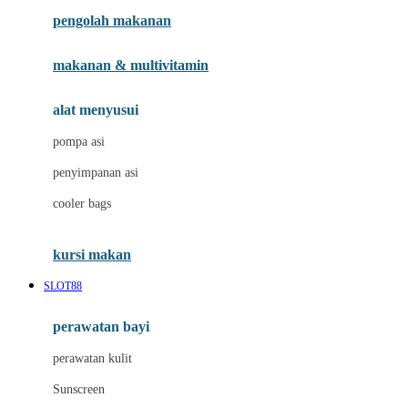
pengolah makanan
Joolz
Jujube
makanan & multivitamin
K
alat menyusui
Kiddycuts
pompa asi
Kumon
penyimpanan asi
L
cooler bags
Leapfrog
kursi makan
Leclerc
SLOT88
Lee Vierra
Lillebaby
perawatan bayi
Little Bird Told Me
perawatan kulit
Little Miss Janis
Sunscreen