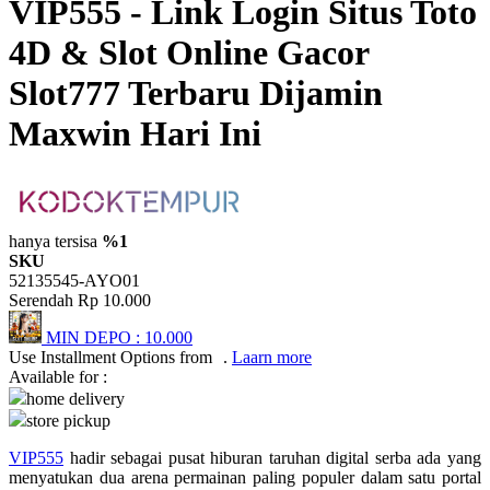
VIP555 - Link Login Situs Toto
Twistshake
4D & Slot Online Gacor
TY Toys
Slot777 Terbaru Dijamin
U
Maxwin Hari Ini
V
Veja
hanya tersisa
%1
Vitaflow
SKU
52135545-AYO01
Vtech
Serendah
Rp 10.000
MIN DEPO :
10.000
W
Use Installment Options from
.
Laarn more
Available for :
Waterland
home delivery
store pickup
Wellness
VIP555
hadir sebagai pusat hiburan taruhan digital serba ada yang
X
menyatukan dua arena permainan paling populer dalam satu portal