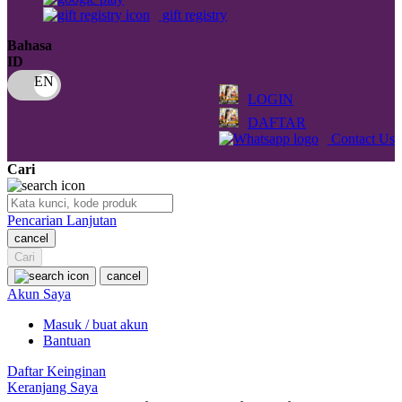
Squishmallows
gift registry
Starbooks
Bahasa
ID
Stick-O
Stokke
LOGIN
DAFTAR
Sudocrem
Contact Us
Sumimo
Cari
Sunnylife
Sun-Staches
Pencarian Lanjutan
cancel
Swimava
Cari
cancel
T
Akun Saya
Tommee Tippee
Masuk / buat akun
Bantuan
Trunki
Daftar Keinginan
Tutti Bambini
Keranjang Saya