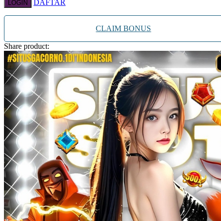
DAFTAR
LOGIN
CLAIM BONUS
Share product: