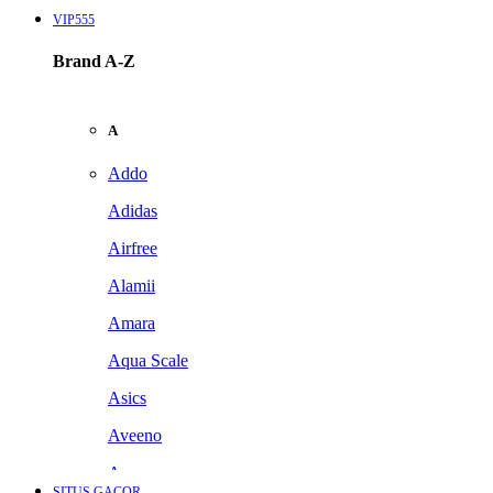
VIP555
Brand A-Z
A
Addo
Adidas
Airfree
Alamii
Amara
Aqua Scale
Asics
Aveeno
Awan
SITUS GACOR