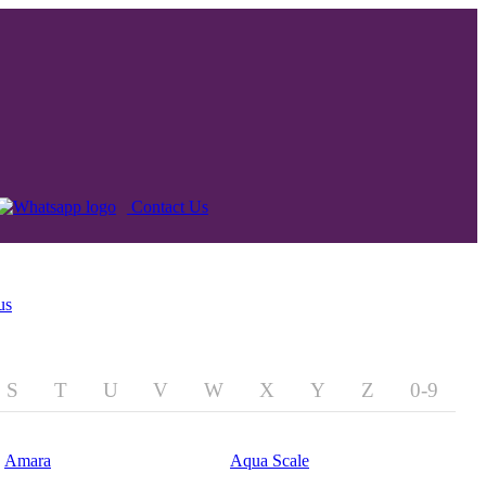
Contact Us
us
S
T
U
V
W
X
Y
Z
0-9
Amara
Aqua Scale