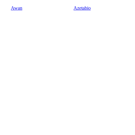
Awan
Azetabio