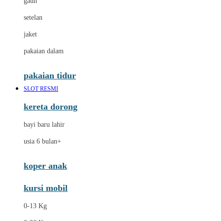
gaun
setelan
jaket
pakaian dalam
pakaian tidur
SLOT RESMI
kereta dorong
bayi baru lahir
usia 6 bulan+
koper anak
kursi mobil
0-13 Kg