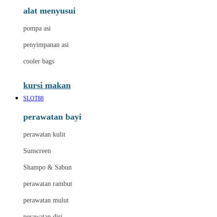
alat menyusui
pompa asi
penyimpanan asi
cooler bags
kursi makan
SLOT88
perawatan bayi
perawatan kulit
Sunscreen
Shampo & Sabun
perawatan rambut
perawatan mulut
perawatan diri