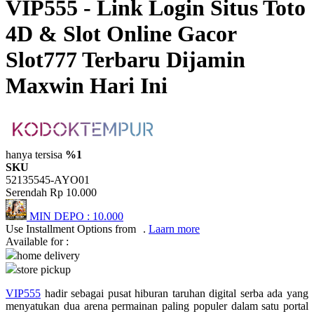
VIP555 - Link Login Situs Toto
Twistshake
4D & Slot Online Gacor
TY Toys
Slot777 Terbaru Dijamin
U
Maxwin Hari Ini
V
Veja
hanya tersisa
%1
Vitaflow
SKU
52135545-AYO01
Vtech
Serendah
Rp 10.000
MIN DEPO :
10.000
W
Use Installment Options from
.
Laarn more
Available for :
Waterland
home delivery
store pickup
Wellness
VIP555
hadir sebagai pusat hiburan taruhan digital serba ada yang
X
menyatukan dua arena permainan paling populer dalam satu portal