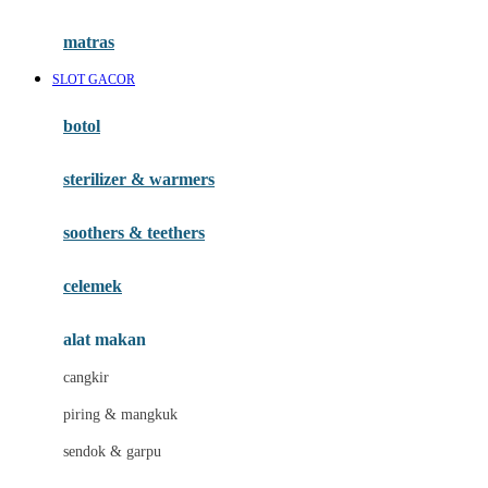
Happy Tummy
Hauck
matras
Havaianas
SLOT GACOR
Hegen
botol
Hot Wheels
sterilizer & warmers
Hybrid
soothers & teethers
I
Inlacta DHA
celemek
Interlac
alat makan
Ivenet
cangkir
J
piring & mangkuk
Jack N Jill
sendok & garpu
Joie