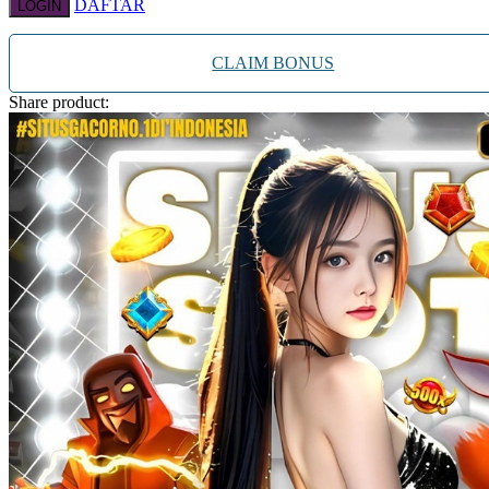
DAFTAR
LOGIN
CLAIM BONUS
Share product: