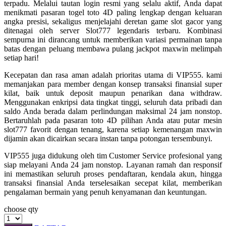
terpadu. Melalui tautan login resmi yang selalu aktif, Anda dapat
Xootz
menikmati pasaran togel toto 4D paling lengkap dengan keluaran
angka presisi, sekaligus menjelajahi deretan game slot gacor yang
Y
ditenagai oleh server Slot777 legendaris terbaru. Kombinasi
sempurna ini dirancang untuk memberikan variasi permainan tanpa
batas dengan peluang membawa pulang jackpot maxwin melimpah
Yamatoya
setiap hari!
Z
Kecepatan dan rasa aman adalah prioritas utama di VIP555. kami
memanjakan para member dengan konsep transaksi finansial super
Zaxy
kilat, baik untuk deposit maupun penarikan dana withdraw.
Menggunakan enkripsi data tingkat tinggi, seluruh data pribadi dan
Zoggs
saldo Anda berada dalam perlindungan maksimal 24 jam nonstop.
Bertaruhlah pada pasaran toto 4D pilihan Anda atau putar mesin
0-9
slot777 favorit dengan tenang, karena setiap kemenangan maxwin
dijamin akan dicairkan secara instan tanpa potongan tersembunyi.
4Moms
VIP555 juga didukung oleh tim Customer Service profesional yang
59S
siap melayani Anda 24 jam nonstop. Layanan ramah dan responsif
ini memastikan seluruh proses pendaftaran, kendala akun, hingga
transaksi finansial Anda terselesaikan secepat kilat, memberikan
pengalaman bermain yang penuh kenyamanan dan keuntungan.
choose qty