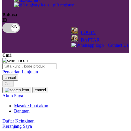
Squishmallows
gift registry
Starbooks
Bahasa
ID
Stick-O
Stokke
LOGIN
DAFTAR
Sudocrem
Contact Us
Sumimo
Cari
Sunnylife
Sun-Staches
Pencarian Lanjutan
cancel
Swimava
Cari
cancel
T
Akun Saya
Tommee Tippee
Masuk / buat akun
Bantuan
Trunki
Daftar Keinginan
Tutti Bambini
Keranjang Saya