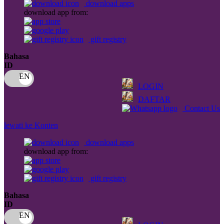
download apps
download app from:
Oh Ma Grain
Okiedog
gift registry
P
Bahasa
ID
Peachy
LOGIN
Phil & Ted's
DAFTAR
Philips Avent
Contact Us
Pigeon
lewati ke Konten
Playgro
download apps
download app from:
Poled Global
Ponycycle
gift registry
Puma
Bahasa
ID
Pureats