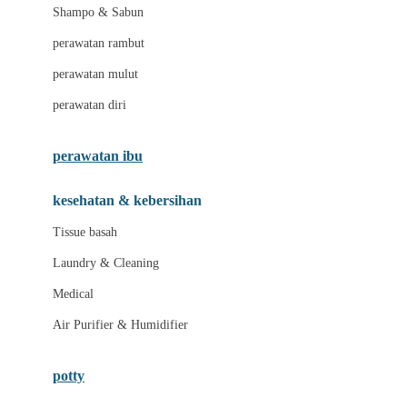
London Taxi
Shampo & Sabun
Love To Dream
perawatan rambut
perawatan mulut
M
perawatan diri
Magformers
Mama's Choice
perawatan ibu
Mamas&Papas
kesehatan & kebersihan
Mamaway
Tissue basah
Maxi Cosi
Laundry & Cleaning
Megabloks
Medical
Micro
Air Purifier & Humidifier
MiDeer
Mimi & Lula
potty
Mini Monkey