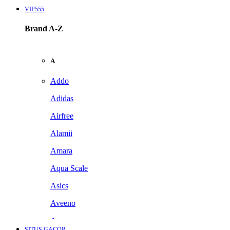
VIP555
Brand A-Z
A
Addo
Adidas
Airfree
Alamii
Amara
Aqua Scale
Asics
Aveeno
Awan
SITUS GACOR