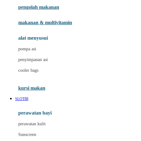
pengolah makanan
Joolz
Jujube
makanan & multivitamin
K
alat menyusui
Kiddycuts
pompa asi
Kumon
penyimpanan asi
L
cooler bags
Leapfrog
kursi makan
Leclerc
SLOT88
Lee Vierra
Lillebaby
perawatan bayi
Little Bird Told Me
perawatan kulit
Little Miss Janis
Sunscreen