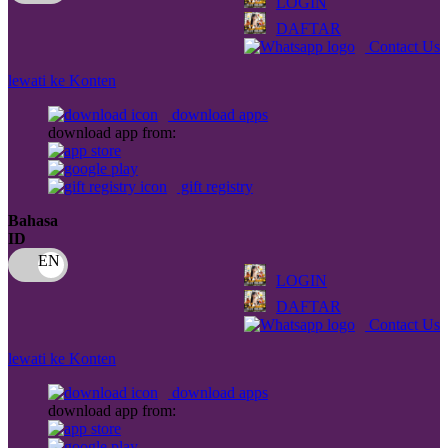
LOGIN
Q
DAFTAR
Contact Us
QV Baby
lewati ke Konten
R
download apps
Real Shades
download app from:
Red Castle
gift registry
Ribbon Madness
Bahasa
ID
S
Sebamed
LOGIN
DAFTAR
Silver Cross
Contact Us
Simply Idea
lewati ke Konten
Skip Hop
download apps
download app from:
Spectra