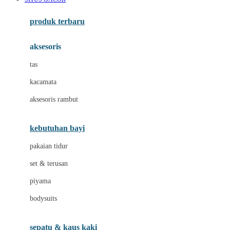
Azetabio
produk terbaru
B
aksesoris
Baabaasheepz
tas
Babiators
kacamata
Baby Dove
aksesoris rambut
Baby Jogger
Baby Rovega
kebutuhan bayi
Babybee
pakaian tidur
Banana Boat
set & terusan
Banz
piyama
Barbie
bodysuits
Beaba
Beauty Barn
sepatu & kaus kaki