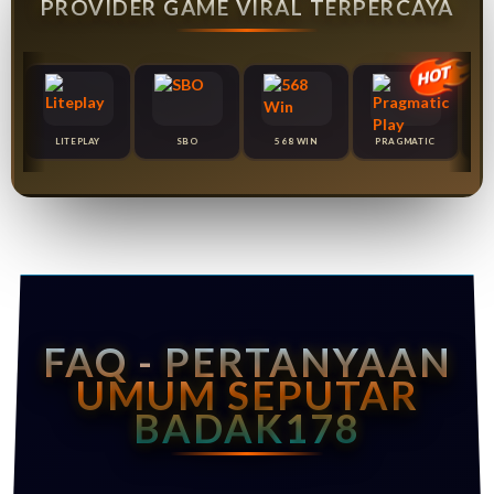
PROVIDER GAME VIRAL TERPERCAYA
PG SOFT
CQ9
BESOFT
COSMO PLAY
MICROGAMIN
FAQ - PERTANYAAN
UMUM SEPUTAR
BADAK178