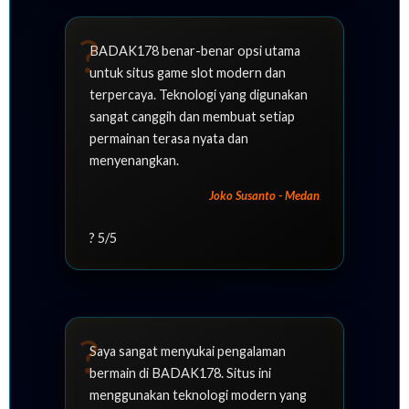
BADAK178 benar-benar opsi utama
untuk situs game slot modern dan
terpercaya. Teknologi yang digunakan
sangat canggih dan membuat setiap
permainan terasa nyata dan
menyenangkan.
Joko Susanto - Medan
? 5/5
Saya sangat menyukai pengalaman
bermain di BADAK178. Situs ini
menggunakan teknologi modern yang