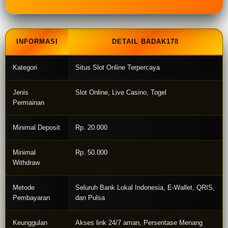
INFORMASI
DETAIL BADAK178
Kategori
Situs Slot Online Terpercaya
Jenis
Slot Online, Live Casino, Togel
Permainan
Minimal Deposit
Rp. 20.000
Minimal
Rp. 50.000
Withdraw
Metode
Seluruh Bank Lokal Indonesia, E-Wallet, QRIS,
Pembayaran
dan Pulsa
Keunggulan
Akses link 24/7 aman, Persentase Menang