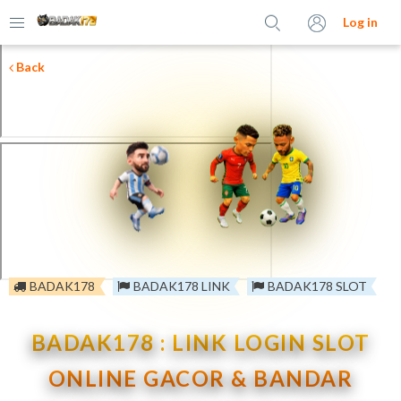
Back
BADAK178
BADAK178 LINK
BADAK178 SLOT
BADAK178 : LINK LOGIN SLOT
ONLINE GACOR & BANDAR