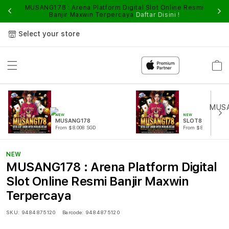
MUSANG178 : Arena Platform Digital Slot Online Resmi
Banjir Maxwin Terpercaya
Daftar Disini !
Select your store
Cart
NEW
NEW
MUSANG178
SLOT88
From $8.008 SGD
From $889.99 SGD
NEW
MUSANG178 : Arena Platform Digital
Slot Online Resmi Banjir Maxwin
Terpercaya
SKU:
9484875120
Barcode:
9484875120