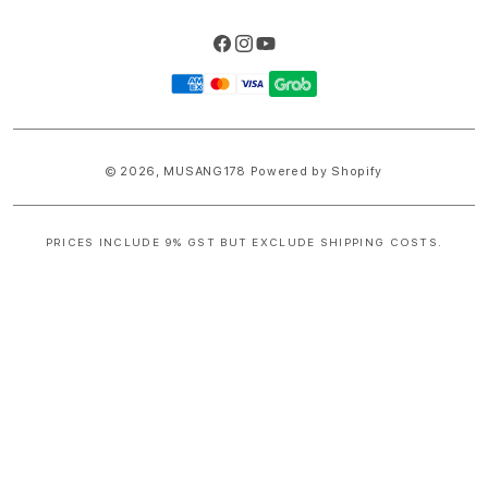
Facebook
Instagram
YouTube
Payment
methods
© 2026,
MUSANG178
Powered by Shopify
PRICES INCLUDE 9% GST BUT EXCLUDE SHIPPING COSTS.
S
i
n
g
l
e
c
o