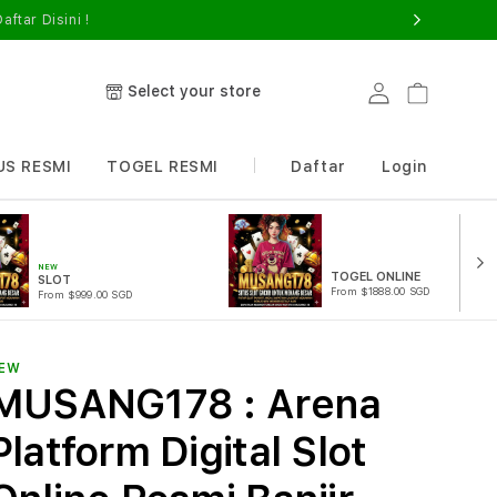
Daftar Disini !
Select your store
Log in
Cart
US RESMI
TOGEL RESMI
Daftar
Login
NEW
TOGEL ONLINE
SLOT
From $1888.00 SGD
From $999.00 SGD
EW
MUSANG178 : Arena
Platform Digital Slot