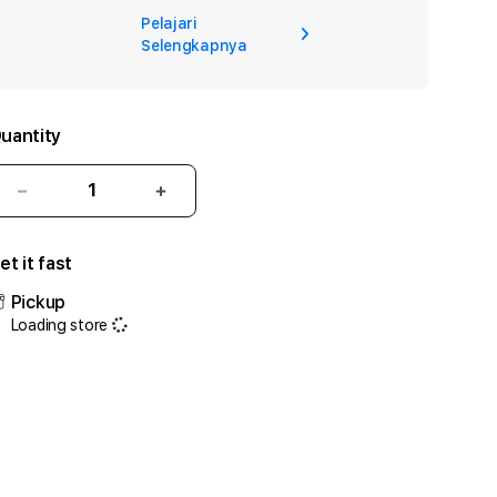
Care
Pelajari
Selengkapnya
uantity
Decrease
Increase
quantity
quantity
for
for
et it fast
MUSANG178
MUSANG178
:
:
Pickup
Arena
Arena
Loading store
Platform
Platform
Digital
Digital
Slot
Slot
Online
Online
Resmi
Resmi
Banjir
Banjir
Maxwin
Maxwin