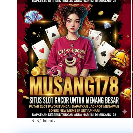
Open
media
6
in
modal
Open
of
NaN
/
-Infinity
media
8