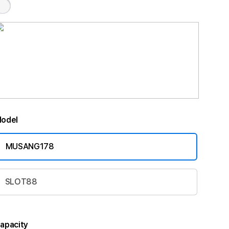
odel
MUSANG178
SLOT88
apacity