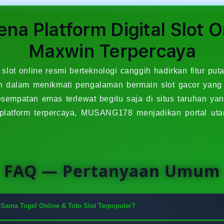
in
modal
a Platform Digital Slot On
Maxwin Terpercaya
slot online resmi berteknologi canggih hadirkan fitur pu
ahan dalam menikmati pengalaman bermain slot gacor ya
mpatan emas terlewat begitu saja di situs taruhan yang 
ai platform terpercaya, MUSANG178 menjadikan portal 
FAQ — Pertanyaan Umum
Sama Togel Online & Toto Slot Terpopuler?