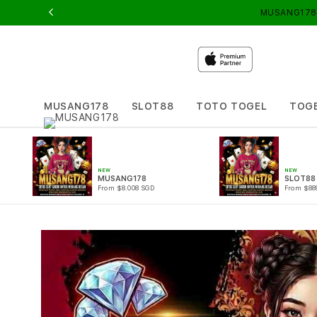
MUSANG178 :
MUSANG178
SLOT88
TOTO TOGEL
TOGE
NEW
NEW
MUSANG178
SLOT88
From $8.008 SGD
From $88
Skip to
product
information