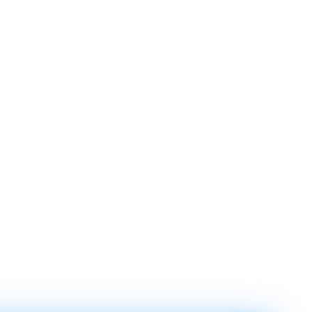
Terpercaya
Terpercaya