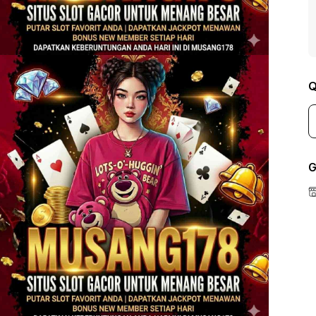
Open
media
5
Q
in
modal
G