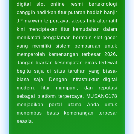
digital slot online resmi berteknologi
canggih hadirkan fitur putaran hadiah banjir
JP maxwin terpercaya, akses link alternatif
kini menciptakan fitur kemudahan dalam
menikmati pengalaman bermain slot gacor
yang memiliki sistem pembaruan untuk
memperoleh kemenangan terbesar 2026.
Jangan biarkan kesempatan emas terlewat
begitu saja di situs taruhan yang biasa-
biasa saja. Dengan infrastruktur digital
modern, fitur mumpuni, dan reputasi
sebagai platform terpercaya, MUSANG178
menjadikan portal utama Anda untuk
menembus batas kemenangan terbesar
seasia.