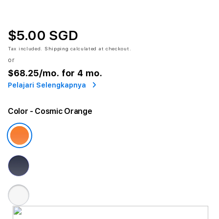
$5.00 SGD
Tax included.
Shipping
calculated at checkout.
or
$68.25
/mo. for 4 mo.
Pelajari Selengkapnya
Color
- Cosmic Orange