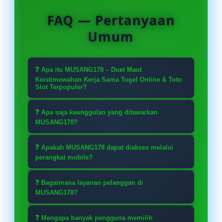
FAQ — Pertanyaan
Umum
❓ Apa itu MUSANG178 – Duet Maut
Keistimewahan Kerja Sama Togel Online & Toto
Slot Terpopuler?
MUSANG178 merupakan platform
❓ Apa saja keunggulan yang ditawarkan
game online yang menyediakan
MUSANG178?
berbagai pilihan permainan seperti
Platform ini menawarkan tampilan
Toto Togel, Toto Slot, Bola Parlay, Live
❓ Apakah MUSANG178 dapat diakses melalui
website yang modern, sistem yang
perangkat mobile?
Casino, dan kategori permainan
responsif, pilihan permainan yang
populer lainnya dengan sistem yang
Ya. MUSANG178 dapat diakses
lengkap, akses cepat melalui desktop
❓ Bagaimana layanan pelanggan di
mudah diakses melalui berbagai
menggunakan smartphone Android,
MUSANG178?
maupun smartphone, serta layanan
perangkat.
iPhone, tablet, laptop, maupun
pelanggan yang tersedia selama 24
MUSANG178 menyediakan layanan
komputer tanpa perlu menginstal
❓ Mengapa banyak pengguna memilih