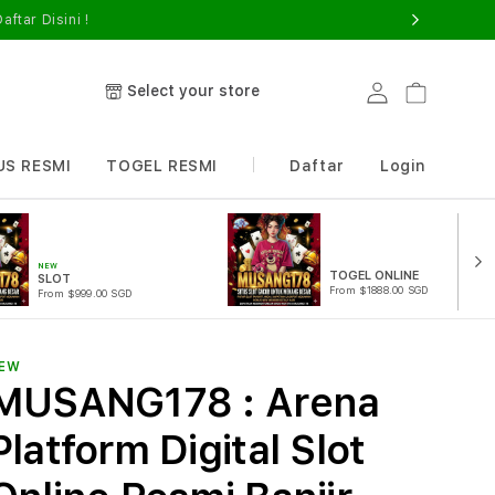
Daftar Disini !
Select your store
Log in
Cart
US RESMI
TOGEL RESMI
Daftar
Login
NEW
TOGEL ONLINE
SLOT
From $1888.00 SGD
From $999.00 SGD
EW
MUSANG178 : Arena
Platform Digital Slot