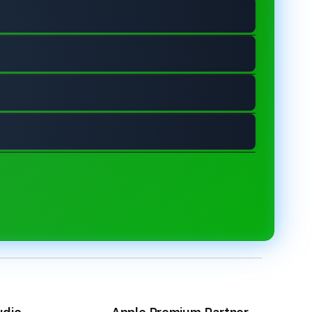
 Toto Togel, Toto Slot, Bola Parlay, Live
agai perangkat.
mainan yang lengkap, akses cepat melalui
 komputer tanpa perlu menginstal aplikasi
am memperoleh informasi mengenai akun,
performa website yang stabil, tampilan
n melalui berbagai perangkat.