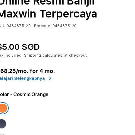
Online Resmi Banjir
Maxwin Terpercaya
KU:
9484875120
Barcode:
9484875120
$5.00 SGD
ax included.
Shipping
calculated at checkout.
r
68.25
/mo. for 4 mo.
elajari Selengkapnya
olor
- Cosmic Orange