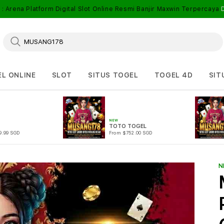
 Arena Platform Digital Slot Online Resmi Banjir Maxwin Terpercaya
L ONLINE
SLOT
SITUS TOGEL
TOGEL 4D
SIT
NEW
TOTO TOGEL
9.99 SGD
From $752.00 SGD
N