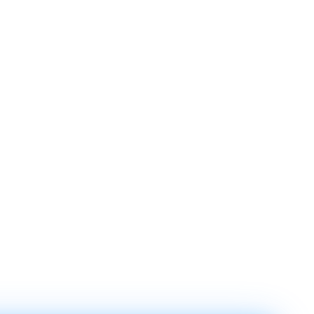
Terpercaya
Terpercaya