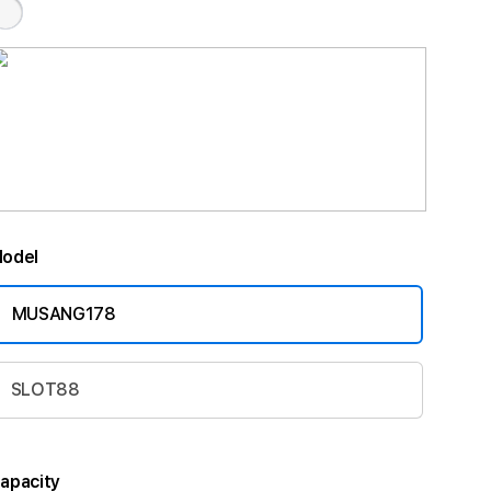
odel
MUSANG178
SLOT88
apacity