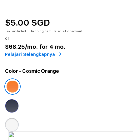
$5.00 SGD
Tax included.
Shipping
calculated at checkout.
or
$68.25
/mo. for 4 mo.
Pelajari Selengkapnya
Color
- Cosmic Orange