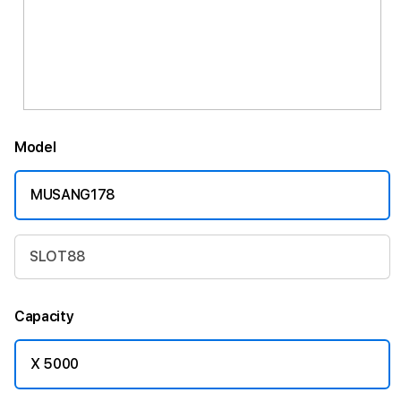
Model
MUSANG178
SLOT88
Capacity
X 5000