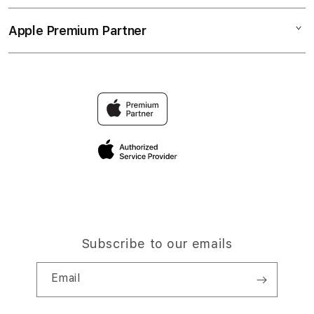
SLOT
Collection & Delivery
Elush Service Provider
TOGEL TERPERCAYA
Apple Premium Partner
About Us
Returns & Exchanges
Financing Options
SITUS RESMI TERPERCAYA
Find an iStudio near you
Contact Us
Trade-in
SITUS RESMI
Why Shop at iStudio
FAQ
Traveller’s Reservation
photoprime.org
Privacy Policy
Site Terms of Use
Subscribe to our emails
Email