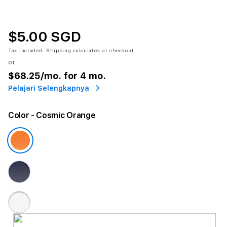
$5.00 SGD
Tax included.
Shipping
calculated at checkout.
or
$68.25
/mo. for 4 mo.
Pelajari Selengkapnya
Color
- Cosmic Orange