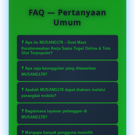
FAQ — Pertanyaan
Umum
❓ Apa itu MUSANG178 – Duet Maut
Keistimewahan Kerja Sama Togel Online & Toto
Slot Terpopuler?
MUSANG178 merupakan platform
❓ Apa saja keunggulan yang ditawarkan
game online yang menyediakan
MUSANG178?
berbagai pilihan permainan seperti
Platform ini menawarkan tampilan
Toto Togel, Toto Slot, Bola Parlay, Live
❓ Apakah MUSANG178 dapat diakses melalui
website yang modern, sistem yang
perangkat mobile?
Casino, dan kategori permainan
responsif, pilihan permainan yang
populer lainnya dengan sistem yang
Ya. MUSANG178 dapat diakses
lengkap, akses cepat melalui desktop
❓ Bagaimana layanan pelanggan di
mudah diakses melalui berbagai
menggunakan smartphone Android,
MUSANG178?
maupun smartphone, serta layanan
perangkat.
iPhone, tablet, laptop, maupun
pelanggan yang tersedia selama 24
MUSANG178 menyediakan layanan
komputer tanpa perlu menginstal
❓ Mengapa banyak pengguna memilih