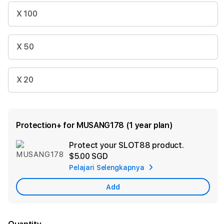
X 100
X 50
X 20
Protection+ for MUSANG178 (1 year plan)
Protect your SLOT88 product.
Ad
$5.00 SGD
App
Pelajari Selengkapnya
Car
Add