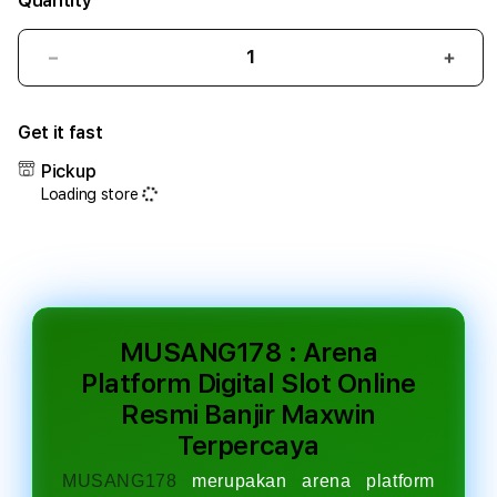
Quantity
Decrease
Incr
quantity
quant
for
for
Get it fast
MUSANG178
MUS
:
:
Pickup
Arena
Aren
Loading store
Platform
Plat
Digital
Digit
Slot
Slot
Online
Onlin
Resmi
Resm
Banjir
Banji
Maxwin
Maxw
MUSANG178 : Arena
Terpercaya
Terp
Platform Digital Slot Online
Resmi Banjir Maxwin
Terpercaya
MUSANG178
merupakan arena platform