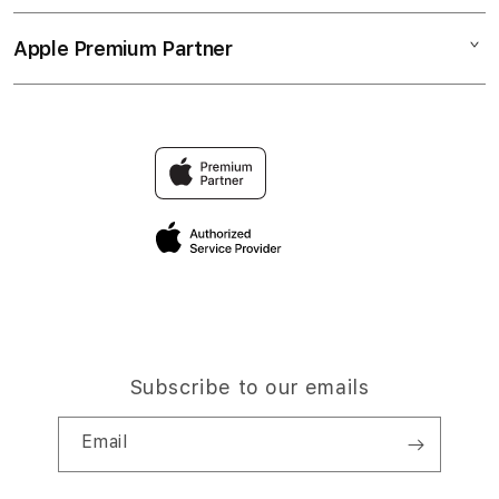
SLOT
Collection & Delivery
Elush Service Provider
TOGEL TERPERCAYA
Apple Premium Partner
About Us
Returns & Exchanges
Financing Options
SITUS RESMI TERPERCAYA
Find an iStudio near you
Contact Us
Trade-in
SITUS RESMI
Why Shop at iStudio
FAQ
Traveller’s Reservation
photoprime.org
Privacy Policy
Site Terms of Use
Subscribe to our emails
Email