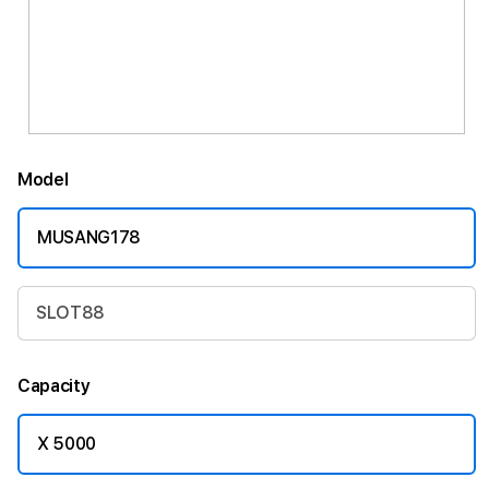
Model
MUSANG178
SLOT88
Capacity
X 5000