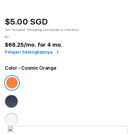
$5.00 SGD
Tax included.
Shipping
calculated at checkout.
or
$68.25
/mo. for 4 mo.
Pelajari Selengkapnya
Color
- Cosmic Orange