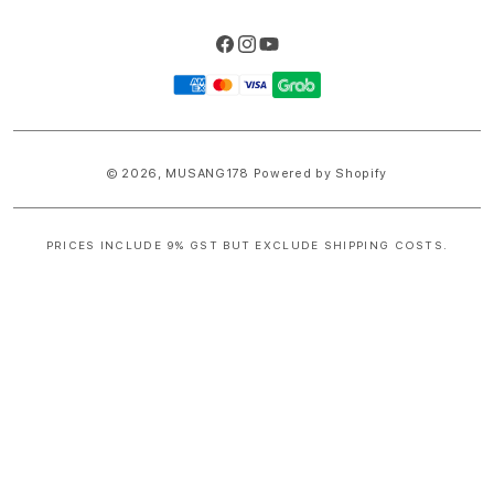
Facebook
Instagram
YouTube
Payment
methods
© 2026,
MUSANG178
Powered by Shopify
PRICES INCLUDE 9% GST BUT EXCLUDE SHIPPING COSTS.
S
i
n
g
l
e
c
o