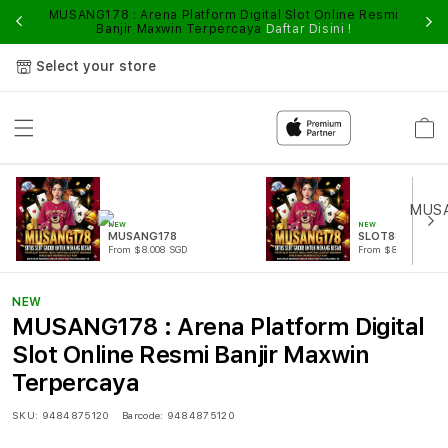
MUSANG178 : Arena Platform Digital Slot Online Resmi
Banjir Maxwin Terpercaya
Daftar Disini !
Select your store
Cart
NEW
NEW
MUSANG178
SLOT88
From $8.008 SGD
From $889.99 SGD
NEW
MUSANG178 : Arena Platform Digital
Slot Online Resmi Banjir Maxwin
Terpercaya
SKU:
9484875120
Barcode:
9484875120