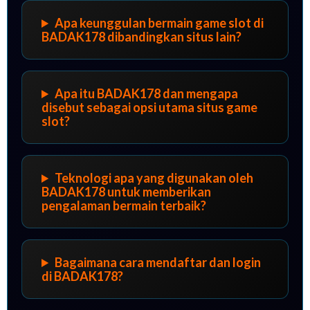
Apa keunggulan bermain game slot di
BADAK178 dibandingkan situs lain?
Apa itu BADAK178 dan mengapa
disebut sebagai opsi utama situs game
slot?
Teknologi apa yang digunakan oleh
BADAK178 untuk memberikan
pengalaman bermain terbaik?
Bagaimana cara mendaftar dan login
di BADAK178?