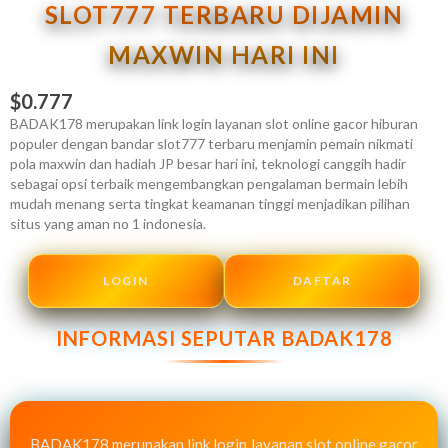
SLOT777 TERBARU DIJAMIN
MAXWIN HARI INI
$0.777
BADAK178 merupakan link login layanan slot online gacor hiburan
populer dengan bandar slot777 terbaru menjamin pemain nikmati
pola maxwin dan hadiah JP besar hari ini, teknologi canggih hadir
sebagai opsi terbaik mengembangkan pengalaman bermain lebih
mudah menang serta tingkat keamanan tinggi menjadikan pilihan
situs yang aman no 1 indonesia.
LOGIN
DAFTAR
INFORMASI SEPUTAR BADAK178
BADAK178 merupakan link login layanan slot online gacor