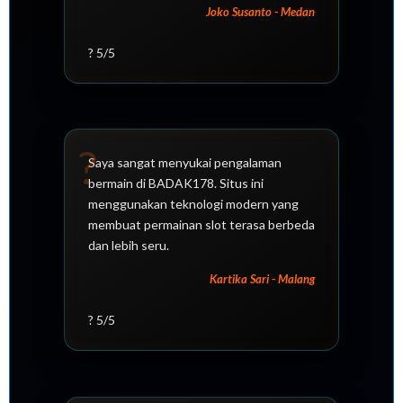
Joko Susanto - Medan
? 5/5
Saya sangat menyukai pengalaman
bermain di BADAK178. Situs ini
menggunakan teknologi modern yang
membuat permainan slot terasa berbeda
dan lebih seru.
Kartika Sari - Malang
? 5/5