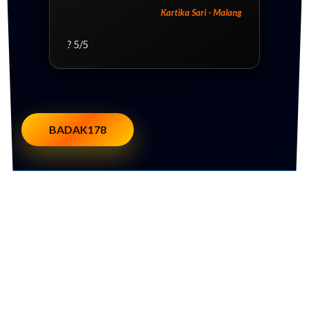
Kartika Sari - Malang
? 5/5
BADAK178