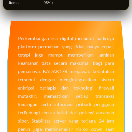
Utama
96%+
Perkembangan era digital menuntut hadirnya
platform permainan yang tidak hanya cepat,
tetapi juga mampu memberikan jaminan
keamanan data secara maksimal bagi para
pemainnya. BADAK178 menjawab kebutuhan
tersebut dengan mengintegrasikan sistem
enkripsi berlapis dan teknologi firewall
mutakhir, memastikan setiap transaksi
keuangan serta informasi pribadi pengguna
terlindungi secara ketat dari potensi ancaman
siber. Stabilitas server yang terjaga 24 jam
penuh juga meminimalisir risiko down saat