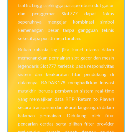
traffic tinggi, sehingga para pemburu slot gacor
dan penggemar Slot777 dapat fokus
sepenuhnya mengejar kombinasi simbol
kemenangan besar tanpa gangguan teknis
sekecil apa pun di meja taruhan.
Bukan rahasia lagi jika kunci utama dalam
memenangkan permainan slot gacor dan mesin
legendaris Slot777 terletak pada responsivitas
sistem dan keakuratan fitur pendukung di
dalamnya. BADAK178 menghadirkan inovasi
mutakhir berupa pembaruan sistem real-time
yang menyajikan data RTP (Return to Player)
secara transparan dan akurat langsung di dalam
halaman permainan. Didukung oleh fitur
pencarian cerdas serta pilihan filter provider
terkemuka, pemain dapat dengan mudah