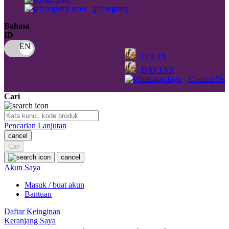
Squishmallows
gift registry
Starbooks
Bahasa
ID
Stick-O
Stokke
LOGIN
DAFTAR
Sudocrem
Contact Us
Sumimo
Cari
Sunnylife
Sun-Staches
Pencarian Lanjutan
cancel
Swimava
Cari
cancel
T
Akun Saya
Tommee Tippee
Masuk / buat akun
Bantuan
Trunki
Daftar Keinginan
Tutti Bambini
Keranjang Saya