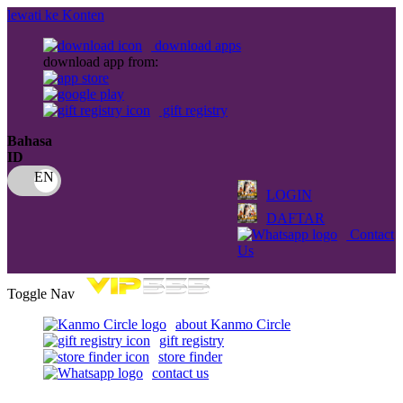
lewati ke Konten
download apps
download app from:
gift registry
Bahasa
ID
LOGIN
DAFTAR
Contact
Us
Toggle Nav
about Kanmo Circle
gift registry
store finder
contact us