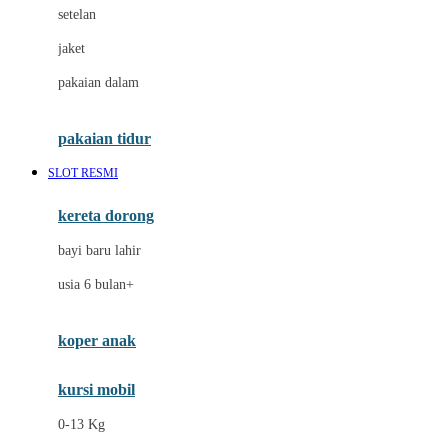
Dae Organics
setelan
Docare
jaket
Doona
pakaian dalam
Down To Earth
Drew
pakaian tidur
Dr. Brown's
SLOT RESMI
E
kereta dorong
ELC
bayi baru lahir
Ergobaby
usia 6 bulan+
Expert Care
koper anak
Ezyroller
kursi mobil
F
0-13 Kg
Felt So Sweet