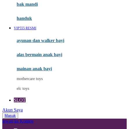
Moby
bak mandi
Momami
handuk
Mothercare
VIP555 RESMI
Mustela
ayunan dan walker bayi
My Buddy Tag
My K
alas bermain anak bayi
N
mainan anak bayi
Naif
mothercare toys
Nike
elc toys
Nordic Natural
SLOT
Nuby
Akun Saya
Nuna
Masuk
lewati ke Konten
O