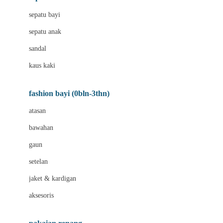
Bio Oil
sepatu bayi
Biolane
sepatu anak
Bite Fighters
sandal
Bizzi Growin
kaus kaki
Blackmores
fashion bayi (0bln-3thn)
Blooming Marvellous
atasan
Bonnels
bawahan
Bravado
gaun
Bruder
setelan
Brush Baby
jaket & kardigan
Buds Organics
aksesoris
Bugaboo
Buggygear