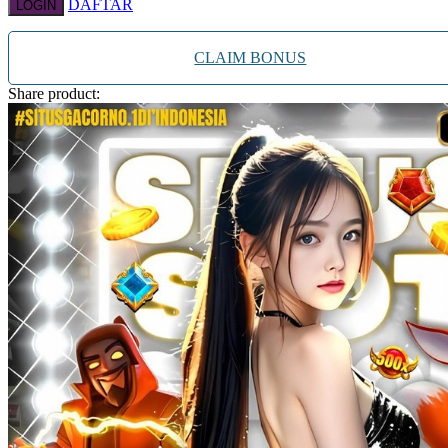
DAFTAR
LOGIN
CLAIM BONUS
Share product: