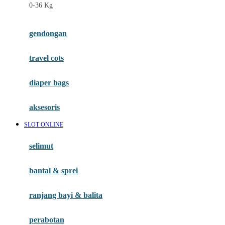
0-36 Kg
Fisher Price
Flipper
gendongan
Friends Of Sally
travel cots
G
diaper bags
Gb
Geko
aksesoris
Graco
SLOT ONLINE
Gund
selimut
H
bantal & sprei
Habbie
Haenim
ranjang bayi & balita
Happy Horse
perabotan