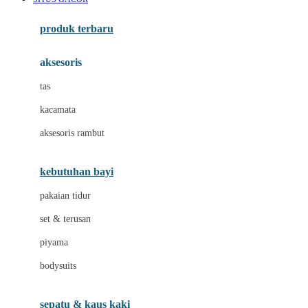
Azetabio
produk terbaru
B
aksesoris
Baabaasheepz
tas
Babiators
kacamata
Baby Dove
aksesoris rambut
Baby Jogger
Baby Rovega
kebutuhan bayi
Babybee
pakaian tidur
Banana Boat
set & terusan
Banz
piyama
Barbie
bodysuits
Beaba
Beauty Barn
sepatu & kaus kaki