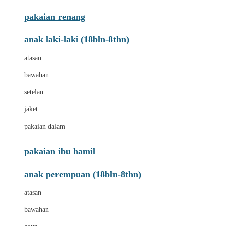
pakaian renang
anak laki-laki (18bln-8thn)
atasan
bawahan
setelan
jaket
pakaian dalam
pakaian ibu hamil
anak perempuan (18bln-8thn)
atasan
bawahan