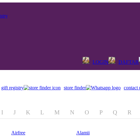
istry
LOGIN
DAFTAR
gift registry
store finder
contact 
I
J
K
L
M
N
O
P
Q
R
Airfree
Alamii