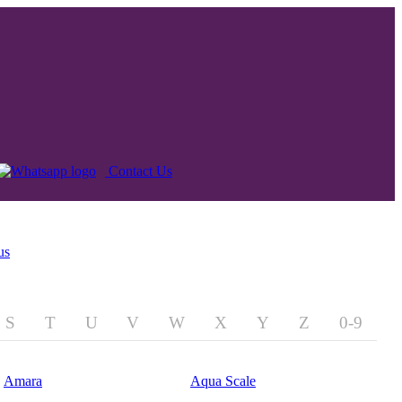
Contact Us
us
S
T
U
V
W
X
Y
Z
0-9
Amara
Aqua Scale