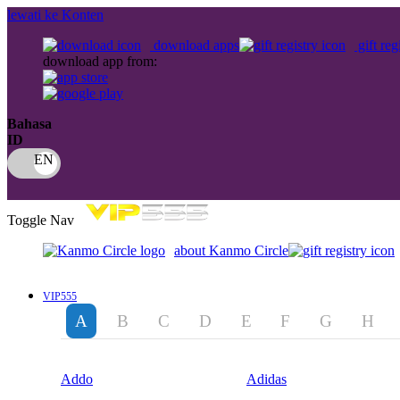
lewati ke Konten
download apps
gift reg
download app from:
Bahasa
ID
Toggle Nav
about Kanmo Circle
VIP555
A
B
C
D
E
F
G
H
Addo
Adidas