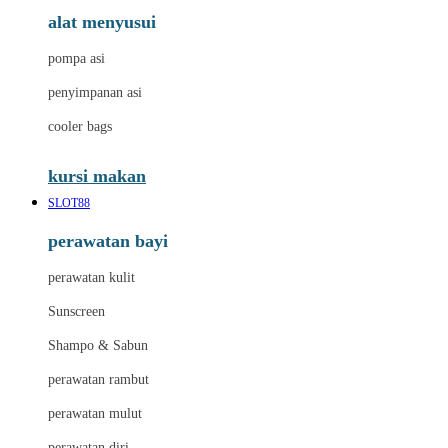
alat menyusui
pompa asi
penyimpanan asi
cooler bags
kursi makan
SLOT88
perawatan bayi
perawatan kulit
Sunscreen
Shampo & Sabun
perawatan rambut
perawatan mulut
perawatan diri