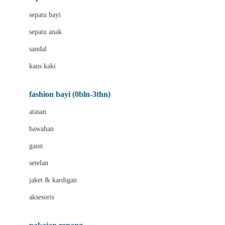
Bio Oil
sepatu bayi
Biolane
sepatu anak
Bite Fighters
sandal
Bizzi Growin
kaus kaki
Blackmores
fashion bayi (0bln-3thn)
Blooming Marvellous
atasan
Bonnels
bawahan
Bravado
gaun
Bruder
setelan
Brush Baby
jaket & kardigan
Buds Organics
aksesoris
Bugaboo
Buggygear