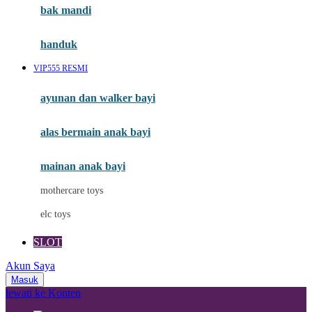
Moby
bak mandi
Momami
handuk
Mothercare
VIP555 RESMI
Mustela
ayunan dan walker bayi
My Buddy Tag
My K
alas bermain anak bayi
N
mainan anak bayi
Naif
mothercare toys
Nike
elc toys
Nordic Natural
SLOT
Nuby
Akun Saya
Nuna
Masuk
lewati ke Konten
O