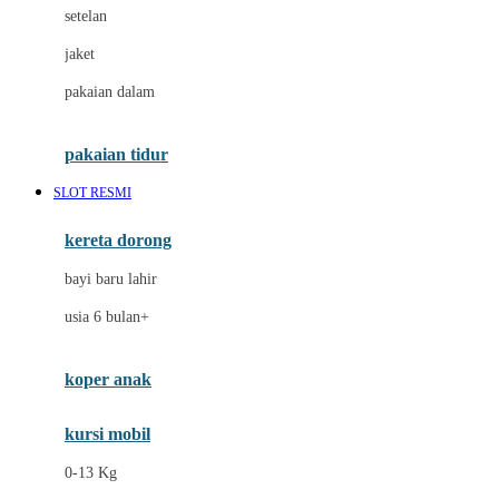
Dae Organics
setelan
Docare
jaket
Doona
pakaian dalam
Down To Earth
Drew
pakaian tidur
Dr. Brown's
SLOT RESMI
E
kereta dorong
ELC
bayi baru lahir
Ergobaby
usia 6 bulan+
Expert Care
koper anak
Ezyroller
kursi mobil
F
0-13 Kg
Felt So Sweet