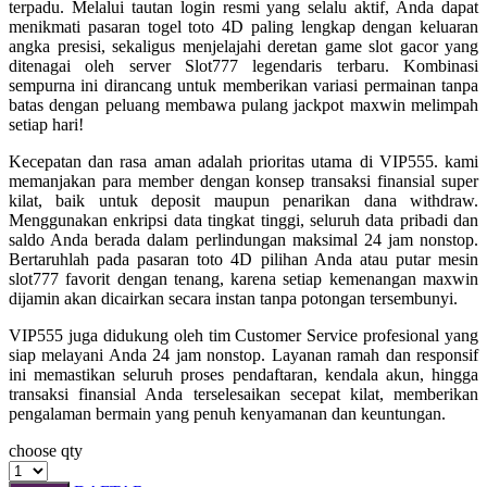
terpadu. Melalui tautan login resmi yang selalu aktif, Anda dapat
Xootz
menikmati pasaran togel toto 4D paling lengkap dengan keluaran
angka presisi, sekaligus menjelajahi deretan game slot gacor yang
Y
ditenagai oleh server Slot777 legendaris terbaru. Kombinasi
sempurna ini dirancang untuk memberikan variasi permainan tanpa
batas dengan peluang membawa pulang jackpot maxwin melimpah
Yamatoya
setiap hari!
Z
Kecepatan dan rasa aman adalah prioritas utama di VIP555. kami
memanjakan para member dengan konsep transaksi finansial super
Zaxy
kilat, baik untuk deposit maupun penarikan dana withdraw.
Menggunakan enkripsi data tingkat tinggi, seluruh data pribadi dan
Zoggs
saldo Anda berada dalam perlindungan maksimal 24 jam nonstop.
Bertaruhlah pada pasaran toto 4D pilihan Anda atau putar mesin
0-9
slot777 favorit dengan tenang, karena setiap kemenangan maxwin
dijamin akan dicairkan secara instan tanpa potongan tersembunyi.
4Moms
VIP555 juga didukung oleh tim Customer Service profesional yang
59S
siap melayani Anda 24 jam nonstop. Layanan ramah dan responsif
ini memastikan seluruh proses pendaftaran, kendala akun, hingga
transaksi finansial Anda terselesaikan secepat kilat, memberikan
pengalaman bermain yang penuh kenyamanan dan keuntungan.
choose qty