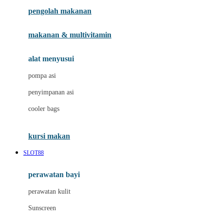
pengolah makanan
Joolz
Jujube
makanan & multivitamin
K
alat menyusui
Kiddycuts
pompa asi
Kumon
penyimpanan asi
L
cooler bags
Leapfrog
kursi makan
Leclerc
SLOT88
Lee Vierra
Lillebaby
perawatan bayi
Little Bird Told Me
perawatan kulit
Little Miss Janis
Sunscreen