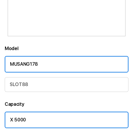
Model
MUSANG178
SLOT88
Capacity
X 5000