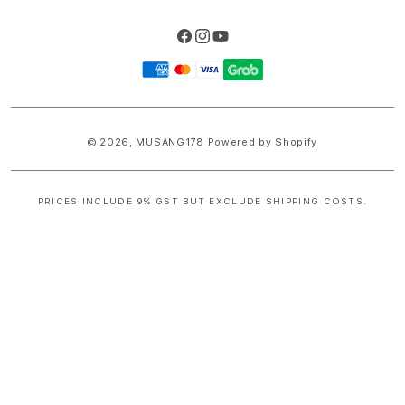
Facebook
Instagram
YouTube
Payment
methods
© 2026,
MUSANG178
Powered by Shopify
PRICES INCLUDE 9% GST BUT EXCLUDE SHIPPING COSTS.
S
i
n
g
l
e
c
o