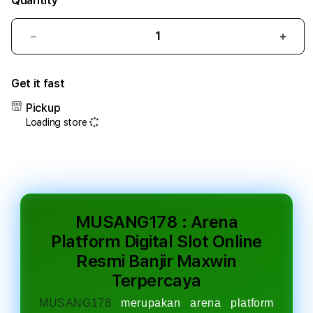
Quantity
Decrease
Incr
quantity
quant
for
for
Get it fast
MUSANG178
MUS
:
:
Pickup
Arena
Aren
Loading store
Platform
Plat
Digital
Digit
Slot
Slot
Online
Onlin
Resmi
Resm
Banjir
Banji
Maxwin
Maxw
MUSANG178 : Arena
Terpercaya
Terp
Platform Digital Slot Online
Resmi Banjir Maxwin
Terpercaya
MUSANG178
merupakan arena platform