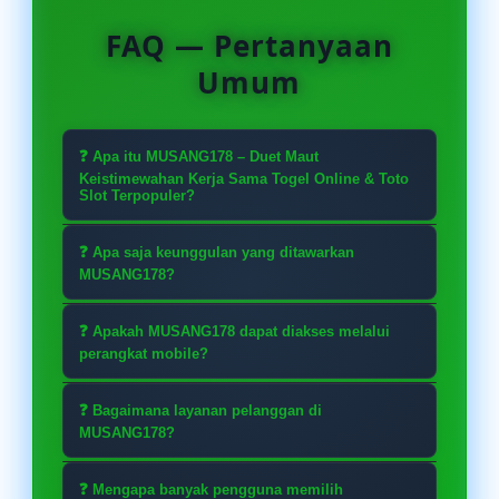
FAQ — Pertanyaan
Umum
❓ Apa itu MUSANG178 – Duet Maut
Keistimewahan Kerja Sama Togel Online & Toto
Slot Terpopuler?
MUSANG178 merupakan platform
❓ Apa saja keunggulan yang ditawarkan
game online yang menyediakan
MUSANG178?
berbagai pilihan permainan seperti
Platform ini menawarkan tampilan
Toto Togel, Toto Slot, Bola Parlay, Live
❓ Apakah MUSANG178 dapat diakses melalui
website yang modern, sistem yang
perangkat mobile?
Casino, dan kategori permainan
responsif, pilihan permainan yang
populer lainnya dengan sistem yang
Ya. MUSANG178 dapat diakses
lengkap, akses cepat melalui desktop
❓ Bagaimana layanan pelanggan di
mudah diakses melalui berbagai
menggunakan smartphone Android,
MUSANG178?
maupun smartphone, serta layanan
perangkat.
iPhone, tablet, laptop, maupun
pelanggan yang tersedia selama 24
MUSANG178 menyediakan layanan
komputer tanpa perlu menginstal
❓ Mengapa banyak pengguna memilih