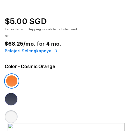
$5.00 SGD
Tax included.
Shipping
calculated at checkout.
or
$68.25
/mo. for 4 mo.
Pelajari Selengkapnya
Color
- Cosmic Orange