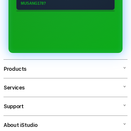
jam.
pelanggan selama 24 jam yang siap
MUSANG178?
aplikasi tambahan sehingga
membantu pengguna dalam
pengguna dapat menikmati layanan
Banyak pengguna memilih
memperoleh informasi mengenai
dengan lebih fleksibel.
MUSANG178 karena menghadirkan
akun, transaksi, maupun
pilihan permainan yang beragam,
penggunaan platform dengan
performa website yang stabil,
pelayanan yang cepat dan
tampilan yang ramah pengguna,
profesional.
proses transaksi yang praktis, serta
pengalaman penggunaan yang
Products
nyaman melalui berbagai perangkat.
Services
SLOT88
TOTO TOGEL
Support
AppleCare+
TOGEL ONLINE
Corporate
TOGEL
About iStudio
My Account
SLOT88