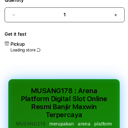
Quantity
Decrease
Incr
quantity
quant
for
for
Get it fast
MUSANG178
MUS
:
:
Pickup
Arena
Aren
Loading store
Platform
Plat
Digital
Digit
Slot
Slot
Online
Onlin
Resmi
Resm
Banjir
Banji
Maxwin
Maxw
MUSANG178 : Arena
Terpercaya
Terp
Platform Digital Slot Online
Resmi Banjir Maxwin
Terpercaya
MUSANG178
merupakan arena platform