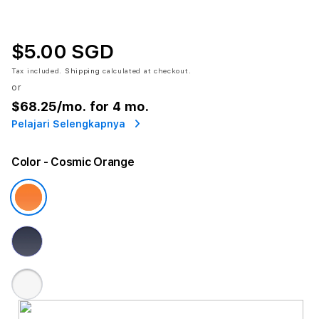
$5.00 SGD
Tax included.
Shipping
calculated at checkout.
or
$68.25
/mo. for 4 mo.
Pelajari Selengkapnya
Color
- Cosmic Orange