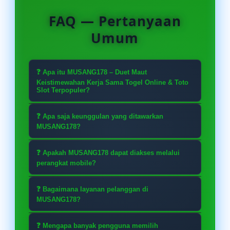
FAQ — Pertanyaan
Umum
❓ Apa itu MUSANG178 – Duet Maut
Keistimewahan Kerja Sama Togel Online & Toto
Slot Terpopuler?
MUSANG178 merupakan platform
❓ Apa saja keunggulan yang ditawarkan
game online yang menyediakan
MUSANG178?
berbagai pilihan permainan seperti
Platform ini menawarkan tampilan
Toto Togel, Toto Slot, Bola Parlay, Live
❓ Apakah MUSANG178 dapat diakses melalui
website yang modern, sistem yang
perangkat mobile?
Casino, dan kategori permainan
responsif, pilihan permainan yang
populer lainnya dengan sistem yang
Ya. MUSANG178 dapat diakses
lengkap, akses cepat melalui desktop
❓ Bagaimana layanan pelanggan di
mudah diakses melalui berbagai
menggunakan smartphone Android,
MUSANG178?
maupun smartphone, serta layanan
perangkat.
iPhone, tablet, laptop, maupun
pelanggan yang tersedia selama 24
MUSANG178 menyediakan layanan
komputer tanpa perlu menginstal
❓ Mengapa banyak pengguna memilih