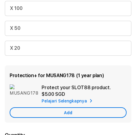
X 100
X 50
X 20
Protection+ for MUSANG178 (1 year plan)
Protect your SLOT88 product.
Ad
$5.00 SGD
App
Pelajari Selengkapnya
Car
Add