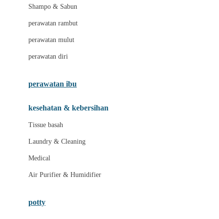
London Taxi
Shampo & Sabun
Love To Dream
perawatan rambut
perawatan mulut
M
perawatan diri
Magformers
Mama's Choice
perawatan ibu
Mamas&Papas
kesehatan & kebersihan
Mamaway
Tissue basah
Maxi Cosi
Laundry & Cleaning
Megabloks
Medical
Micro
Air Purifier & Humidifier
MiDeer
Mimi & Lula
potty
Mini Monkey