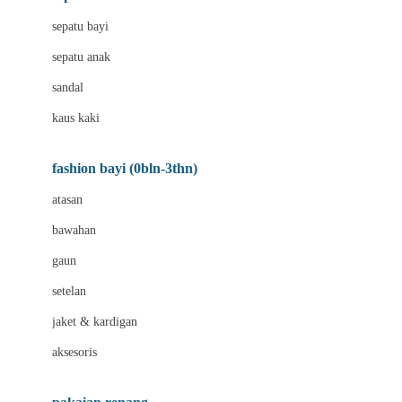
Bio Oil
sepatu bayi
Biolane
sepatu anak
Bite Fighters
sandal
Bizzi Growin
kaus kaki
Blackmores
fashion bayi (0bln-3thn)
Blooming Marvellous
atasan
Bonnels
bawahan
Bravado
gaun
Bruder
setelan
Brush Baby
jaket & kardigan
Buds Organics
aksesoris
Bugaboo
Buggygear