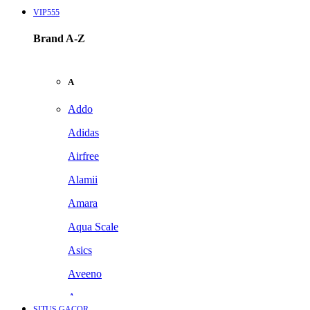
VIP555
Brand A-Z
A
Addo
Adidas
Airfree
Alamii
Amara
Aqua Scale
Asics
Aveeno
Awan
SITUS GACOR