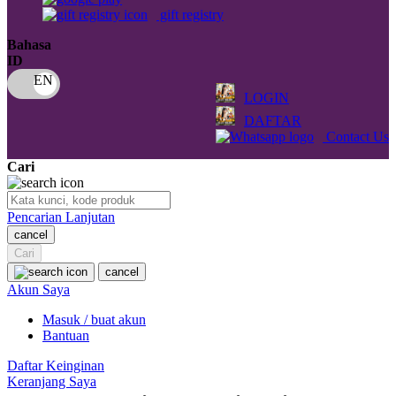
Squishmallows
gift registry
Starbooks
Bahasa
ID
Stick-O
Stokke
LOGIN
DAFTAR
Sudocrem
Contact Us
Sumimo
Cari
Sunnylife
Sun-Staches
Pencarian Lanjutan
cancel
Swimava
Cari
cancel
T
Akun Saya
Tommee Tippee
Masuk / buat akun
Bantuan
Trunki
Daftar Keinginan
Tutti Bambini
Keranjang Saya