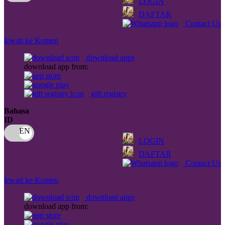
LOGIN
Q
DAFTAR
Contact Us
QV Baby
lewati ke Konten
R
download apps
Real Shades
download app from:
Red Castle
gift registry
Ribbon Madness
Bahasa
ID
S
Sebamed
LOGIN
DAFTAR
Silver Cross
Contact Us
Simply Idea
lewati ke Konten
Skip Hop
download apps
download app from:
Spectra