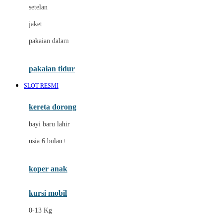
Dae Organics
setelan
Docare
jaket
Doona
pakaian dalam
Down To Earth
Drew
pakaian tidur
Dr. Brown's
SLOT RESMI
E
kereta dorong
ELC
bayi baru lahir
Ergobaby
usia 6 bulan+
Expert Care
koper anak
Ezyroller
kursi mobil
F
0-13 Kg
Felt So Sweet