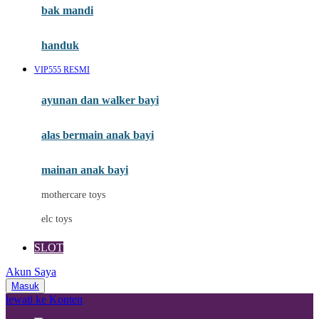
Moby
bak mandi
Momami
handuk
Mothercare
VIP555 RESMI
Mustela
ayunan dan walker bayi
My Buddy Tag
My K
alas bermain anak bayi
N
mainan anak bayi
Naif
mothercare toys
Nike
elc toys
Nordic Natural
SLOT
Nuby
Akun Saya
Nuna
Masuk
lewati ke Konten
O