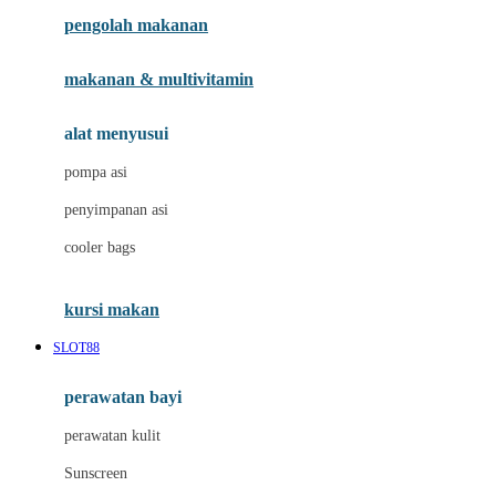
pengolah makanan
Joolz
Jujube
makanan & multivitamin
K
alat menyusui
Kiddycuts
pompa asi
Kumon
penyimpanan asi
L
cooler bags
Leapfrog
kursi makan
Leclerc
SLOT88
Lee Vierra
Lillebaby
perawatan bayi
Little Bird Told Me
perawatan kulit
Little Miss Janis
Sunscreen