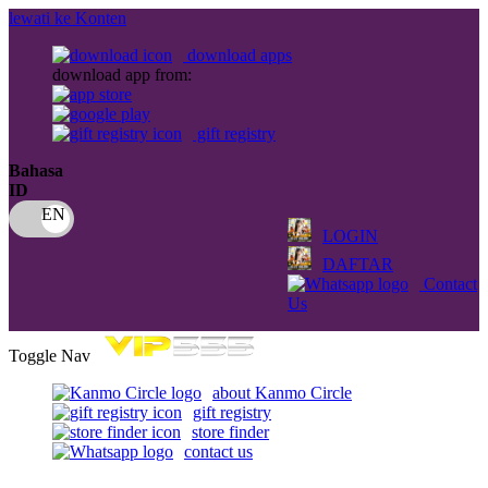
lewati ke Konten
download apps
download app from:
gift registry
Bahasa
ID
LOGIN
DAFTAR
Contact
Us
Toggle Nav
about Kanmo Circle
gift registry
store finder
contact us