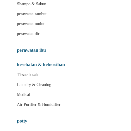
London Taxi
Shampo & Sabun
Love To Dream
perawatan rambut
perawatan mulut
M
perawatan diri
Magformers
Mama's Choice
perawatan ibu
Mamas&Papas
kesehatan & kebersihan
Mamaway
Tissue basah
Maxi Cosi
Laundry & Cleaning
Megabloks
Medical
Micro
Air Purifier & Humidifier
MiDeer
Mimi & Lula
potty
Mini Monkey