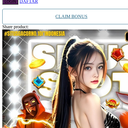
DAFTAR
LOGIN
CLAIM BONUS
Share product: