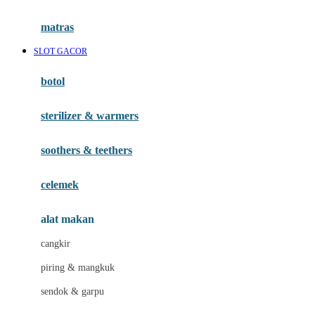
Happy Tummy
Hauck
matras
Havaianas
SLOT GACOR
Hegen
botol
Hot Wheels
sterilizer & warmers
Hybrid
soothers & teethers
I
Inlacta DHA
celemek
Interlac
alat makan
Ivenet
cangkir
J
piring & mangkuk
Jack N Jill
sendok & garpu
Joie