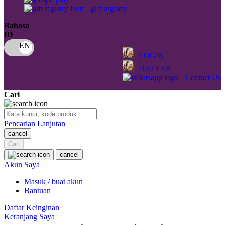
Squishmallows
gift registry
Starbooks
Bahasa
ID
Stick-O
Stokke
LOGIN
DAFTAR
Sudocrem
Contact Us
Sumimo
Cari
Sunnylife
Sun-Staches
Pencarian Lanjutan
cancel
Swimava
Cari
cancel
T
Akun Saya
Tommee Tippee
Masuk / buat akun
Bantuan
Trunki
Daftar Keinginan
Tutti Bambini
Keranjang Saya