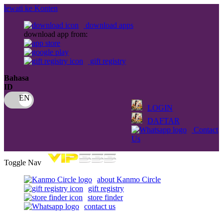
lewati ke Konten
download apps
download app from:
gift registry
Bahasa
ID
LOGIN
DAFTAR
Contact
Us
Toggle Nav
about Kanmo Circle
gift registry
store finder
contact us