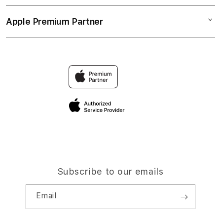
SLOT
Collection & Delivery
Elush Service Provider
TOGEL TERPERCAYA
Apple Premium Partner
About Us
Returns & Exchanges
Financing Options
SITUS RESMI TERPERCAYA
Find an iStudio near you
Contact Us
Trade-in
SITUS RESMI
Why Shop at iStudio
FAQ
Traveller’s Reservation
photoprime.org
Privacy Policy
Site Terms of Use
Subscribe to our emails
Email