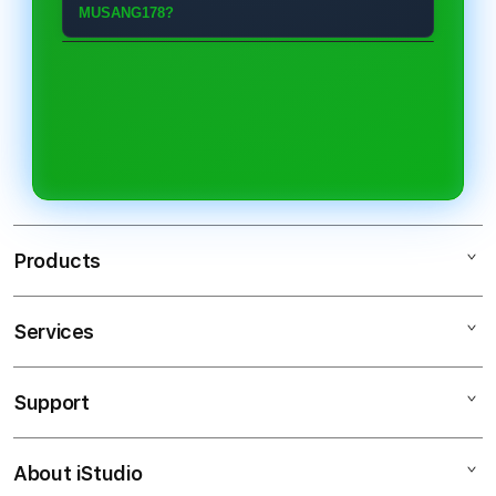
jam.
pelanggan selama 24 jam yang siap
MUSANG178?
aplikasi tambahan sehingga
membantu pengguna dalam
pengguna dapat menikmati layanan
Banyak pengguna memilih
memperoleh informasi mengenai
dengan lebih fleksibel.
MUSANG178 karena menghadirkan
akun, transaksi, maupun
pilihan permainan yang beragam,
penggunaan platform dengan
performa website yang stabil,
pelayanan yang cepat dan
tampilan yang ramah pengguna,
profesional.
proses transaksi yang praktis, serta
pengalaman penggunaan yang
Products
nyaman melalui berbagai perangkat.
Services
SLOT88
TOTO TOGEL
Support
AppleCare+
TOGEL ONLINE
Corporate
TOGEL
About iStudio
My Account
SLOT88