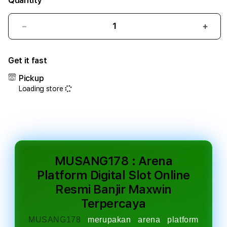
Quantity
Decrease
Incr
quantity
quant
for
for
Get it fast
MUSANG178
MUS
:
:
Pickup
Arena
Aren
Loading store
Platform
Plat
Digital
Digit
Slot
Slot
Online
Onlin
Resmi
Resm
Banjir
Banji
Maxwin
Maxw
MUSANG178 : Arena
Terpercaya
Terp
Platform Digital Slot Online
Resmi Banjir Maxwin
Terpercaya
MUSANG178
merupakan arena platform