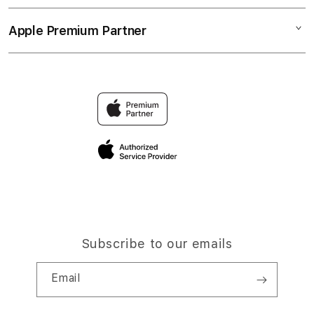
SLOT
Collection & Delivery
Elush Service Provider
TOGEL TERPERCAYA
Apple Premium Partner
About Us
Returns & Exchanges
Financing Options
SITUS RESMI TERPERCAYA
Find an iStudio near you
Contact Us
Trade-in
SITUS RESMI
Why Shop at iStudio
FAQ
Traveller’s Reservation
photoprime.org
Privacy Policy
Site Terms of Use
Subscribe to our emails
Email