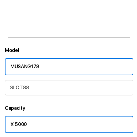
Model
MUSANG178
SLOT88
Capacity
X 5000