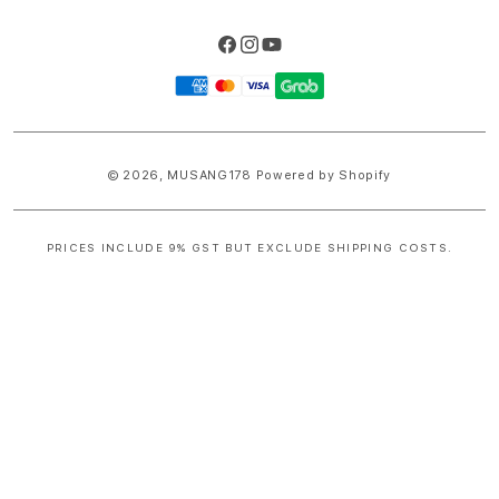
Facebook
Instagram
YouTube
Payment
methods
© 2026,
MUSANG178
Powered by Shopify
PRICES INCLUDE 9% GST BUT EXCLUDE SHIPPING COSTS.
S
i
n
g
l
e
c
o