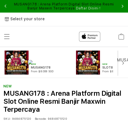
MUSANG178 : Arena Platform Digital Slot Online Resmi
Banjir Maxwin Terpercaya
Daftar Disini !
Select your store
Cart
NEW
NEW
MUSANG178
SLOT88
From $8.008 SGD
From $889.99 SGD
NEW
MUSANG178 : Arena Platform Digital
Slot Online Resmi Banjir Maxwin
Terpercaya
SKU:
9484875120
Barcode:
9484875120