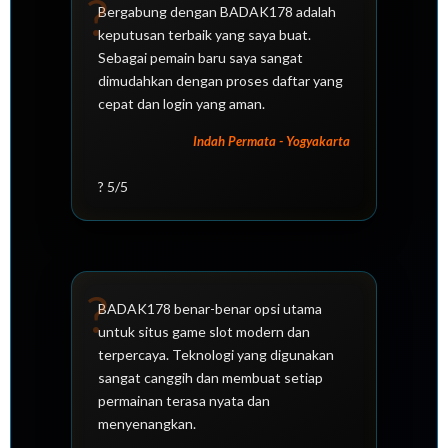
Bergabung dengan BADAK178 adalah
keputusan terbaik yang saya buat.
Sebagai pemain baru saya sangat
dimudahkan dengan proses daftar yang
cepat dan login yang aman.
Indah Permata - Yogyakarta
? 5/5
BADAK178 benar-benar opsi utama
untuk situs game slot modern dan
terpercaya. Teknologi yang digunakan
sangat canggih dan membuat setiap
permainan terasa nyata dan
menyenangkan.