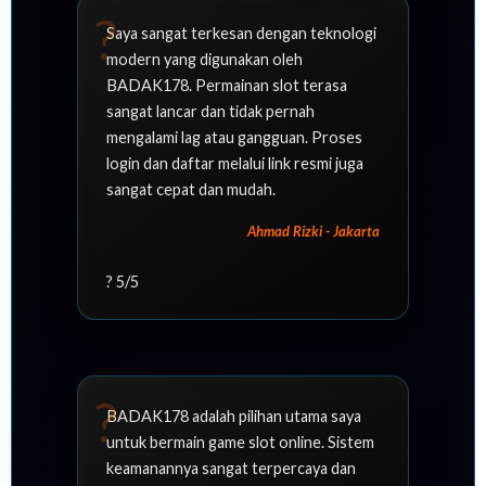
Saya sangat terkesan dengan teknologi
modern yang digunakan oleh
BADAK178. Permainan slot terasa
sangat lancar dan tidak pernah
mengalami lag atau gangguan. Proses
login dan daftar melalui link resmi juga
sangat cepat dan mudah.
Ahmad Rizki - Jakarta
? 5/5
BADAK178 adalah pilihan utama saya
untuk bermain game slot online. Sistem
keamanannya sangat terpercaya dan