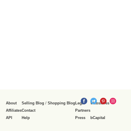
About
Selling Blog
/
Shopping Blog
Legal
Webstores
Affiliates
Contact
Partners
API
Help
Press
bCapital