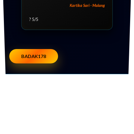
Kartika Sari - Malang
? 5/5
BADAK178