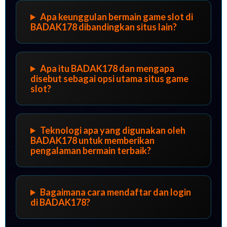
Apa keunggulan bermain game slot di
BADAK178 dibandingkan situs lain?
Apa itu BADAK178 dan mengapa
disebut sebagai opsi utama situs game
slot?
Teknologi apa yang digunakan oleh
BADAK178 untuk memberikan
pengalaman bermain terbaik?
Bagaimana cara mendaftar dan login
di BADAK178?