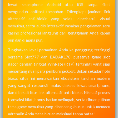
lewat smartphone Android atau iOS tanpa ribet
mengunduh aplikasi tambahan. Dilengkapi jaminan link
alternatif anti-blokir yang selalu diperbarui, visual
memukau, serta audio interaktif, rasakan pengalaman seru
kasino profesional langsung dari genggaman Anda kapan
pun dan di mana pun.
Tingkatkan level permainan Anda ke panggung tertinggi
bersama Slot777 dan BADAK178, pusatnya game slot
gacor dengan tingkat WinRate (RTP) tertinggi yang siap
menantang nyali para pemburu jackpot. Bukan sekadar hobi
biasa, situs ini menawarkan ekosistem taruhan modern
yang sangat responsif, mulus diakses lewat smartphone,
dan dibekali fitur link alternatif anti-blokir. Nikmati proses
transaksi kilat, bonus harian melimpah, serta ribuan pilihan
tema game memukau yang dirancang khusus untuk memacu
adrenalin Anda meraih cuan maksimal tanpa batas!