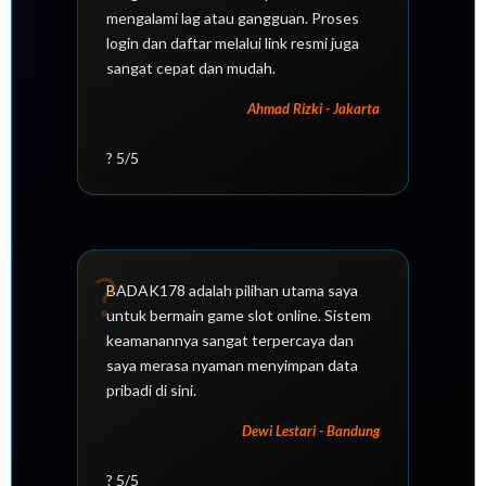
mengalami lag atau gangguan. Proses
login dan daftar melalui link resmi juga
sangat cepat dan mudah.
Ahmad Rizki - Jakarta
? 5/5
BADAK178 adalah pilihan utama saya
untuk bermain game slot online. Sistem
keamanannya sangat terpercaya dan
saya merasa nyaman menyimpan data
pribadi di sini.
Dewi Lestari - Bandung
? 5/5