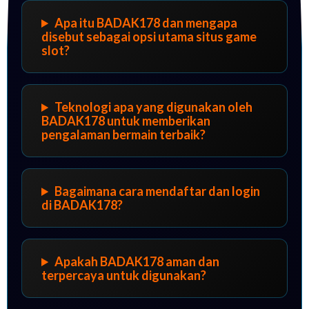
Apa itu BADAK178 dan mengapa
disebut sebagai opsi utama situs game
slot?
Teknologi apa yang digunakan oleh
BADAK178 untuk memberikan
pengalaman bermain terbaik?
Bagaimana cara mendaftar dan login
di BADAK178?
Apakah BADAK178 aman dan
terpercaya untuk digunakan?