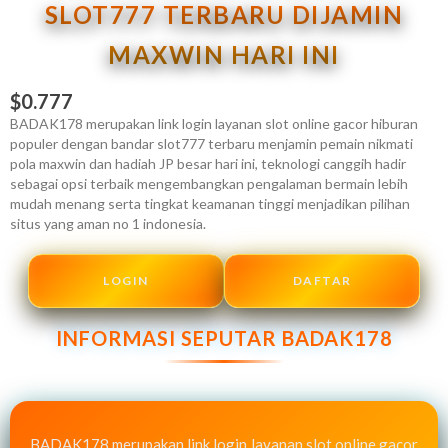
SLOT777 TERBARU DIJAMIN
MAXWIN HARI INI
$0.777
BADAK178 merupakan link login layanan slot online gacor hiburan
populer dengan bandar slot777 terbaru menjamin pemain nikmati
pola maxwin dan hadiah JP besar hari ini, teknologi canggih hadir
sebagai opsi terbaik mengembangkan pengalaman bermain lebih
mudah menang serta tingkat keamanan tinggi menjadikan pilihan
situs yang aman no 1 indonesia.
LOGIN
DAFTAR
INFORMASI SEPUTAR BADAK178
BADAK178 merupakan link login layanan slot online gacor