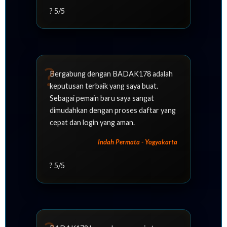
? 5/5
Bergabung dengan BADAK178 adalah
keputusan terbaik yang saya buat.
Sebagai pemain baru saya sangat
dimudahkan dengan proses daftar yang
cepat dan login yang aman.
Indah Permata - Yogyakarta
? 5/5