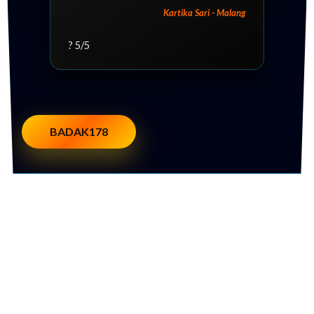
Kartika Sari - Malang
? 5/5
BADAK178