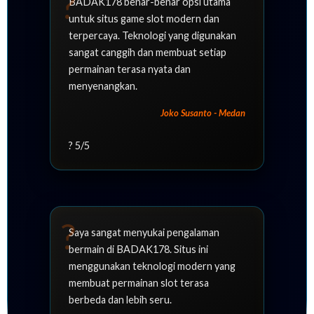
BADAK178 benar-benar opsi utama
untuk situs game slot modern dan
terpercaya. Teknologi yang digunakan
sangat canggih dan membuat setiap
permainan terasa nyata dan
menyenangkan.
Joko Susanto - Medan
? 5/5
Saya sangat menyukai pengalaman
bermain di BADAK178. Situs ini
menggunakan teknologi modern yang
membuat permainan slot terasa
berbeda dan lebih seru.