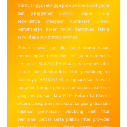
traffic tinggi, sehingga para pemburu slot gacor
dan penggemar Slot777 dapat fokus
sepenuhnya mengejar kombinasi simbol
kemenangan besar tanpa gangguan teknis
sekecil apa pun di meja taruhan.
Bukan rahasia lagi jika kunci utama dalam
memenangkan permainan slot gacor dan mesin
legendaris Slot777 terletak pada responsivitas
sistem dan keakuratan fitur pendukung di
dalamnya. BADAK178 menghadirkan inovasi
mutakhir berupa pembaruan sistem real-time
yang menyajikan data RTP (Return to Player)
secara transparan dan akurat langsung di dalam
halaman permainan. Didukung oleh fitur
pencarian cerdas serta pilihan filter provider
terkemuka, pemain dapat dengan mudah