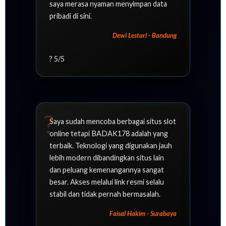
saya merasa nyaman menyimpan data
pribadi di sini.
Dewi Lestari - Bandung
? 5/5
Saya sudah mencoba berbagai situs slot
online tetapi BADAK178 adalah yang
terbaik. Teknologi yang digunakan jauh
lebih modern dibandingkan situs lain
dan peluang kemenangannya sangat
besar. Akses melalui link resmi selalu
stabil dan tidak pernah bermasalah.
Faisal Hakim - Surabaya