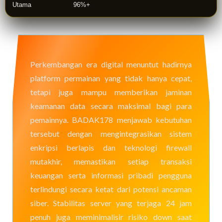
Utama
96%+
Perkembangan era digital menuntut hadirnya
platform permainan yang tidak hanya cepat,
tetapi juga mampu memberikan jaminan
keamanan data secara maksimal bagi para
pemainnya. BADAK178 menjawab kebutuhan
tersebut dengan mengintegrasikan sistem
enkripsi berlapis dan teknologi firewall
mutakhir, memastikan setiap transaksi
keuangan serta informasi pribadi pengguna
terlindungi secara ketat dari potensi ancaman
siber. Stabilitas server yang terjaga 24 jam
penuh juga meminimalisir risiko down saat