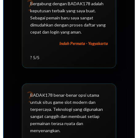
Bergabung dengan BADAK178 adalah
keputusan terbaik yang saya buat.
Sebagai pemain baru saya sangat
dimudahkan dengan proses daftar yang
cepat dan login yang aman.
Indah Permata - Yogyakarta
? 5/5
BADAK178 benar-benar opsi utama
untuk situs game slot modern dan
terpercaya. Teknologi yang digunakan
sangat canggih dan membuat setiap
permainan terasa nyata dan
menyenangkan.