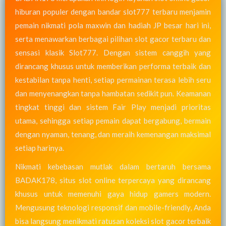
hiburan populer dengan bandar slot777 terbaru menjamin
pemain nikmati pola maxwin dan hadiah JP besar hari ini,
serta menawarkan berbagai pilihan slot gacor terbaru dan
sensasi klasik Slot777. Dengan sistem canggih yang
dirancang khusus untuk memberikan performa terbaik dan
kestabilan tanpa henti, setiap permainan terasa lebih seru
dan menyenangkan tanpa hambatan sedikit pun. Keamanan
tingkat tinggi dan sistem Fair Play menjadi prioritas
utama, sehingga setiap pemain dapat bergabung, bermain
dengan nyaman, tenang, dan meraih kemenangan maksimal
setiap harinya.
Nikmati kebebasan mutlak dalam bertaruh bersama
BADAK178, situs slot online terpercaya yang dirancang
khusus untuk memenuhi gaya hidup gamers modern.
Mengusung teknologi responsif dan mobile-friendly, Anda
bisa langsung menikmati ratusan koleksi slot gacor terbaik