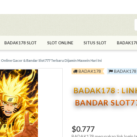
BADAK178 SLOT
SLOT ONLINE
SITUS SLOT
BADAK178
t Online Gacor & Bandar Slot777 Terbaru Dijamin Maxwin Hari Ini
BADAK178
BADAK178 
BADAK178 : LIN
BANDAR SLOT7
$0.777
BADAK178 merupakan link login la