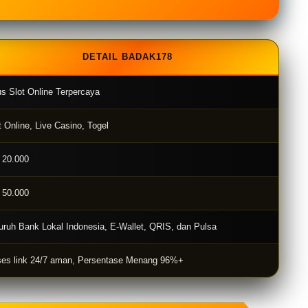
DETAIL BADAK178
us Slot Online Terpercaya
t Online, Live Casino, Togel
 20.000
 50.000
uruh Bank Lokal Indonesia, E-Wallet, QRIS, dan Pulsa
es link 24/7 aman, Persentase Menang 96%+