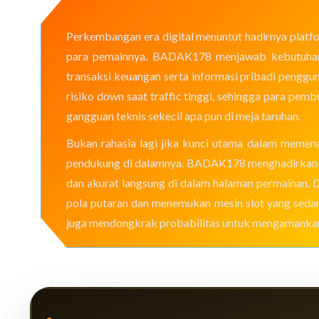
Perkembangan era digital menuntut hadirnya platf
para pemainnya. BADAK178 menjawab kebutuhan te
transaksi keuangan serta informasi pribadi pengguna
risiko down saat traffic tinggi, sehingga para p
gangguan teknis sekecil apa pun di meja taruhan.
Bukan rahasia lagi jika kunci utama dalam memena
pendukung di dalamnya. BADAK178 menghadirkan ino
dan akurat langsung di dalam halaman permainan. D
pola putaran dan menemukan mesin slot yang sedan
juga mendongkrak probabilitas untuk mengamankan