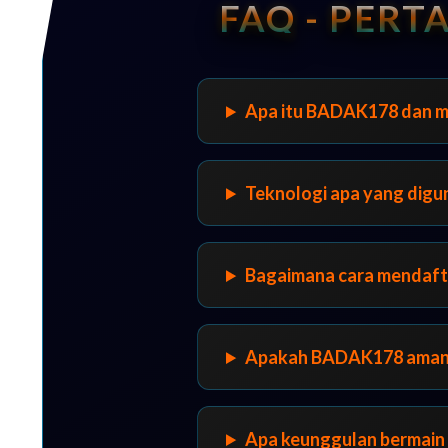
FAQ - PER
Apa itu BADAK178 dan me
Teknologi apa yang dig
Bagaimana cara mendaft
Apakah BADAK178 aman 
Apa keunggulan bermain 