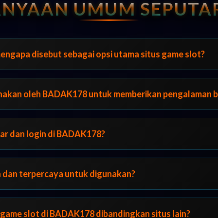
TANYAAN UMUM SEPUTA
ngapa disebut sebagai opsi utama situs game slot?
unakan oleh BADAK178 untuk memberikan pengalaman b
ar dan login di BADAK178?
dan terpercaya untuk digunakan?
game slot di BADAK178 dibandingkan situs lain?