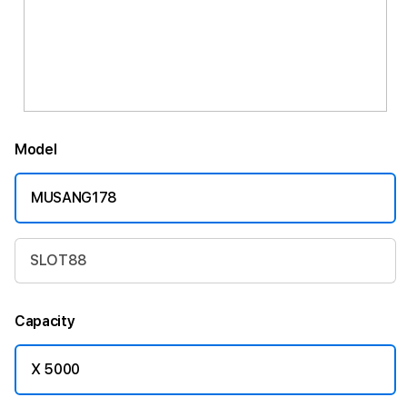
Model
MUSANG178
SLOT88
Capacity
X 5000