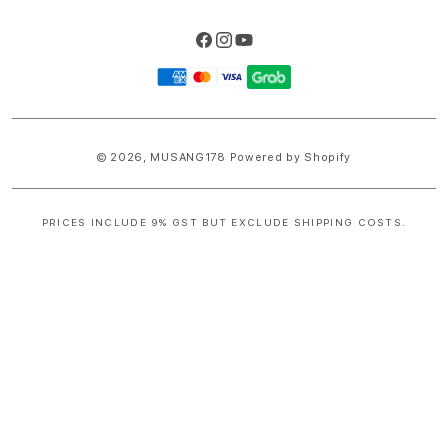
Facebook
Instagram
YouTube
Payment
methods
© 2026,
MUSANG178
Powered by Shopify
PRICES INCLUDE 9% GST BUT EXCLUDE SHIPPING COSTS.
S
i
n
g
l
e
c
o