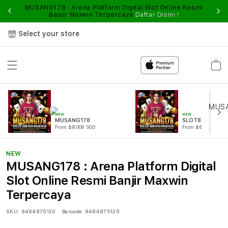
MUSANG178 : Arena Platform Digital Slot Online Resmi
Banjir Maxwin Terpercaya
Daftar Disini !
Select your store
Cart
NEW
NEW
MUSANG178
SLOT88
From $8.008 SGD
From $889.99 SGD
NEW
MUSANG178 : Arena Platform Digital
Slot Online Resmi Banjir Maxwin
Terpercaya
SKU:
9484875120
Barcode:
9484875120