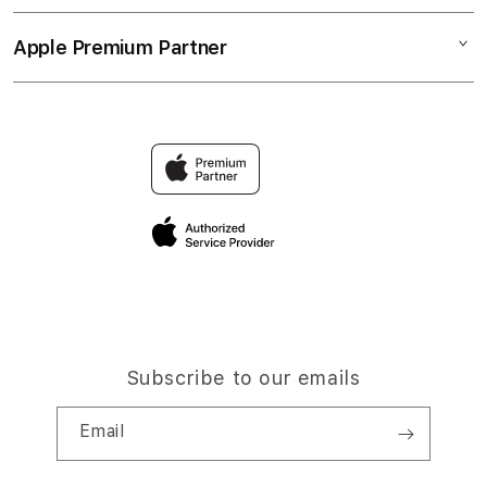
SLOT
Collection & Delivery
Elush Service Provider
TOGEL TERPERCAYA
Apple Premium Partner
About Us
Returns & Exchanges
Financing Options
SITUS RESMI TERPERCAYA
Find an iStudio near you
Contact Us
Trade-in
SITUS RESMI
Why Shop at iStudio
FAQ
Traveller’s Reservation
photoprime.org
Privacy Policy
Site Terms of Use
Subscribe to our emails
Email