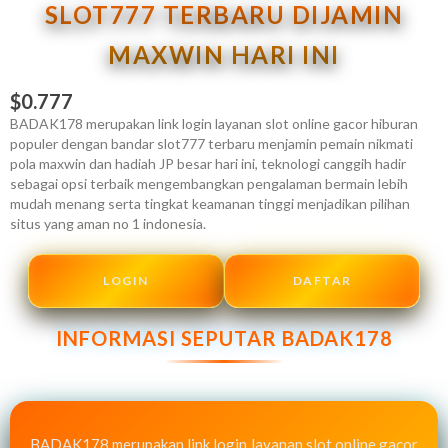
SLOT777 TERBARU DIJAMIN
MAXWIN HARI INI
$0.777
BADAK178 merupakan link login layanan slot online gacor hiburan
populer dengan bandar slot777 terbaru menjamin pemain nikmati
pola maxwin dan hadiah JP besar hari ini, teknologi canggih hadir
sebagai opsi terbaik mengembangkan pengalaman bermain lebih
mudah menang serta tingkat keamanan tinggi menjadikan pilihan
situs yang aman no 1 indonesia.
LOGIN
DAFTAR
INFORMASI SEPUTAR BADAK178
BADAK178 merupakan link login layanan slot online gacor