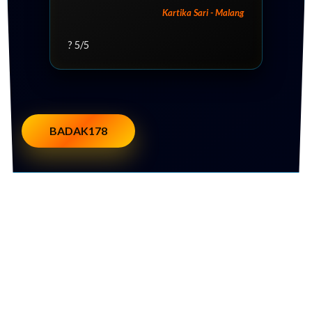
Kartika Sari - Malang
? 5/5
BADAK178