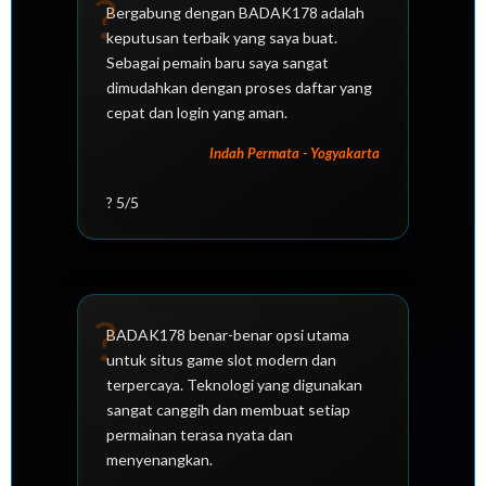
Bergabung dengan BADAK178 adalah
keputusan terbaik yang saya buat.
Sebagai pemain baru saya sangat
dimudahkan dengan proses daftar yang
cepat dan login yang aman.
Indah Permata - Yogyakarta
? 5/5
BADAK178 benar-benar opsi utama
untuk situs game slot modern dan
terpercaya. Teknologi yang digunakan
sangat canggih dan membuat setiap
permainan terasa nyata dan
menyenangkan.