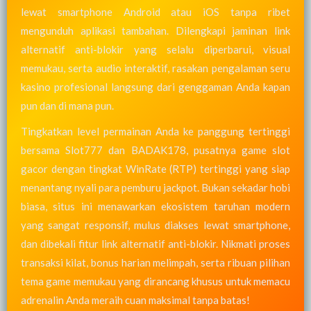
lewat smartphone Android atau iOS tanpa ribet
mengunduh aplikasi tambahan. Dilengkapi jaminan link
alternatif anti-blokir yang selalu diperbarui, visual
memukau, serta audio interaktif, rasakan pengalaman seru
kasino profesional langsung dari genggaman Anda kapan
pun dan di mana pun.
Tingkatkan level permainan Anda ke panggung tertinggi
bersama Slot777 dan BADAK178, pusatnya game slot
gacor dengan tingkat WinRate (RTP) tertinggi yang siap
menantang nyali para pemburu jackpot. Bukan sekadar hobi
biasa, situs ini menawarkan ekosistem taruhan modern
yang sangat responsif, mulus diakses lewat smartphone,
dan dibekali fitur link alternatif anti-blokir. Nikmati proses
transaksi kilat, bonus harian melimpah, serta ribuan pilihan
tema game memukau yang dirancang khusus untuk memacu
adrenalin Anda meraih cuan maksimal tanpa batas!