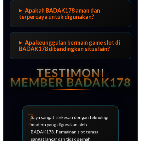
Apakah BADAK178 aman dan
terpercaya untuk digunakan?
Apa keunggulan bermain game slot di
BADAK178 dibandingkan situs lain?
TESTIMONI
MEMBER BADAK178
Saya sangat terkesan dengan teknologi
modern yang digunakan oleh
BADAK178. Permainan slot terasa
sangat lancar dan tidak pernah