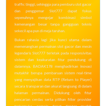
traffic tinggi, sehingga para pemburu slot gacor
dan penggemar Slot777 dapat fokus
sepenuhnya mengejar kombinasi simbol
kemenangan besar tanpa gangguan teknis
sekecil apa pun di meja taruhan.
Bukan rahasia lagi jika kunci utama dalam
memenangkan permainan slot gacor dan mesin
legendaris Slot777 terletak pada responsivitas
sistem dan keakuratan fitur pendukung di
dalamnya. BADAK178 menghadirkan inovasi
mutakhir berupa pembaruan sistem real-time
yang menyajikan data RTP (Return to Player)
secara transparan dan akurat langsung di dalam
halaman permainan. Didukung oleh fitur
pencarian cerdas serta pilihan filter provider
terkemuka, pemain dapat dengan mudah