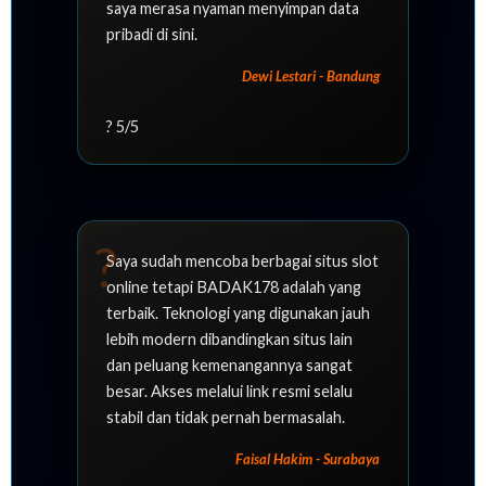
saya merasa nyaman menyimpan data
pribadi di sini.
Dewi Lestari - Bandung
? 5/5
Saya sudah mencoba berbagai situs slot
online tetapi BADAK178 adalah yang
terbaik. Teknologi yang digunakan jauh
lebih modern dibandingkan situs lain
dan peluang kemenangannya sangat
besar. Akses melalui link resmi selalu
stabil dan tidak pernah bermasalah.
Faisal Hakim - Surabaya