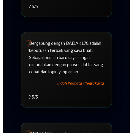
? 5/5
Bergabung dengan BADAK178 adalah
keputusan terbaik yang saya buat.
Sebagai pemain baru saya sangat
dimudahkan dengan proses daftar yang
cepat dan login yang aman.
Indah Permata - Yogyakarta
? 5/5