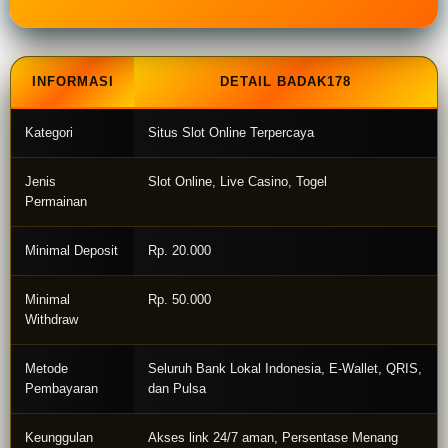
INFORMASI
DETAIL BADAK178
Kategori
Situs Slot Online Terpercaya
Jenis
Slot Online, Live Casino, Togel
Permainan
Minimal Deposit
Rp. 20.000
Minimal
Rp. 50.000
Withdraw
Metode
Seluruh Bank Lokal Indonesia, E-Wallet, QRIS,
Pembayaran
dan Pulsa
Keunggulan
Akses link 24/7 aman, Persentase Menang