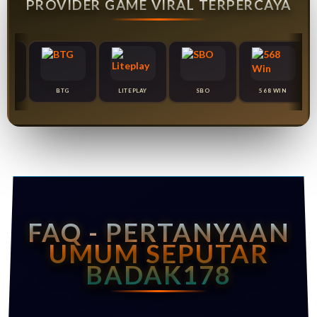
PROVIDER GAME VIRAL TERPERCAYA
PRAGMATIC
PG SOFT
CQ9
BESOFT
C
FAQ - PERTANYAAN
UMUM SEPUTAR
BADAK178