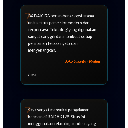
BADAK178 benar-benar opsi utama
untuk situs game slot modern dan
terpercaya. Teknologi yang digunakan
sangat canggih dan membuat setiap
permainan terasa nyata dan
menyenangkan.
Joko Susanto - Medan
? 5/5
Saya sangat menyukai pengalaman
bermain di BADAK178. Situs ini
menggunakan teknologi modern yang