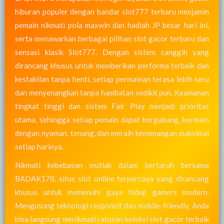
hiburan populer dengan bandar slot777 terbaru menjamin
pemain nikmati pola maxwin dan hadiah JP besar hari ini,
serta menawarkan berbagai pilihan slot gacor terbaru dan
sensasi klasik Slot777. Dengan sistem canggih yang
dirancang khusus untuk memberikan performa terbaik dan
kestabilan tanpa henti, setiap permainan terasa lebih seru
dan menyenangkan tanpa hambatan sedikit pun. Keamanan
tingkat tinggi dan sistem Fair Play menjadi prioritas
utama, sehingga setiap pemain dapat bergabung, bermain
dengan nyaman, tenang, dan meraih kemenangan maksimal
setiap harinya.
Nikmati kebebasan mutlak dalam bertaruh bersama
BADAK178, situs slot online terpercaya yang dirancang
khusus untuk memenuhi gaya hidup gamers modern.
Mengusung teknologi responsif dan mobile-friendly, Anda
bisa langsung menikmati ratusan koleksi slot gacor terbaik