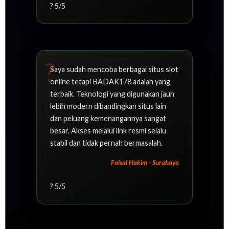
? 5/5
Saya sudah mencoba berbagai situs slot
online tetapi BADAK178 adalah yang
terbaik. Teknologi yang digunakan jauh
lebih modern dibandingkan situs lain
dan peluang kemenangannya sangat
besar. Akses melalui link resmi selalu
stabil dan tidak pernah bermasalah.
Faisal Hakim - Surabaya
? 5/5