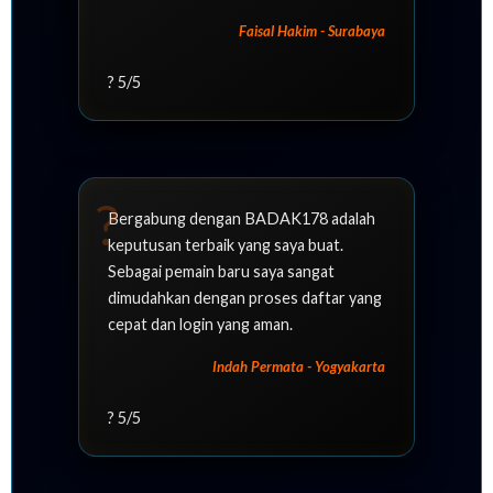
Faisal Hakim - Surabaya
? 5/5
Bergabung dengan BADAK178 adalah
keputusan terbaik yang saya buat.
Sebagai pemain baru saya sangat
dimudahkan dengan proses daftar yang
cepat dan login yang aman.
Indah Permata - Yogyakarta
? 5/5