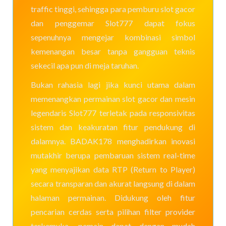
traffic tinggi, sehingga para pemburu slot gacor
dan penggemar Slot777 dapat fokus
sepenuhnya mengejar kombinasi simbol
kemenangan besar tanpa gangguan teknis
sekecil apa pun di meja taruhan.
Bukan rahasia lagi jika kunci utama dalam
memenangkan permainan slot gacor dan mesin
legendaris Slot777 terletak pada responsivitas
sistem dan keakuratan fitur pendukung di
dalamnya. BADAK178 menghadirkan inovasi
mutakhir berupa pembaruan sistem real-time
yang menyajikan data RTP (Return to Player)
secara transparan dan akurat langsung di dalam
halaman permainan. Didukung oleh fitur
pencarian cerdas serta pilihan filter provider
terkemuka, pemain dapat dengan mudah