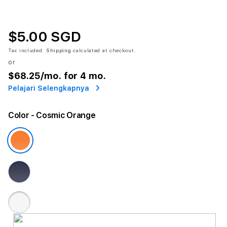
$5.00 SGD
Tax included.
Shipping
calculated at checkout.
or
$68.25
/mo. for 4 mo.
Pelajari Selengkapnya
Color
- Cosmic Orange