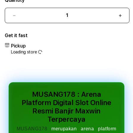
Quantity
Decrease
Incr
quantity
quant
for
for
Get it fast
MUSANG178
MUS
:
:
Pickup
Arena
Aren
Loading store
Platform
Plat
Digital
Digit
Slot
Slot
Online
Onlin
Resmi
Resm
Banjir
Banji
Maxwin
Maxw
MUSANG178 : Arena
Terpercaya
Terp
Platform Digital Slot Online
Resmi Banjir Maxwin
Terpercaya
MUSANG178
merupakan arena platform