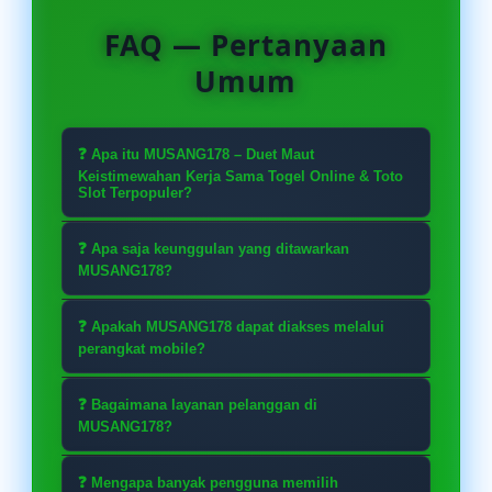
FAQ — Pertanyaan
Umum
❓ Apa itu MUSANG178 – Duet Maut
Keistimewahan Kerja Sama Togel Online & Toto
Slot Terpopuler?
MUSANG178 merupakan platform
❓ Apa saja keunggulan yang ditawarkan
game online yang menyediakan
MUSANG178?
berbagai pilihan permainan seperti
Platform ini menawarkan tampilan
Toto Togel, Toto Slot, Bola Parlay, Live
❓ Apakah MUSANG178 dapat diakses melalui
website yang modern, sistem yang
perangkat mobile?
Casino, dan kategori permainan
responsif, pilihan permainan yang
populer lainnya dengan sistem yang
Ya. MUSANG178 dapat diakses
lengkap, akses cepat melalui desktop
❓ Bagaimana layanan pelanggan di
mudah diakses melalui berbagai
menggunakan smartphone Android,
MUSANG178?
maupun smartphone, serta layanan
perangkat.
iPhone, tablet, laptop, maupun
pelanggan yang tersedia selama 24
MUSANG178 menyediakan layanan
komputer tanpa perlu menginstal
❓ Mengapa banyak pengguna memilih