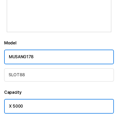
Model
MUSANG178
SLOT88
Capacity
X 5000