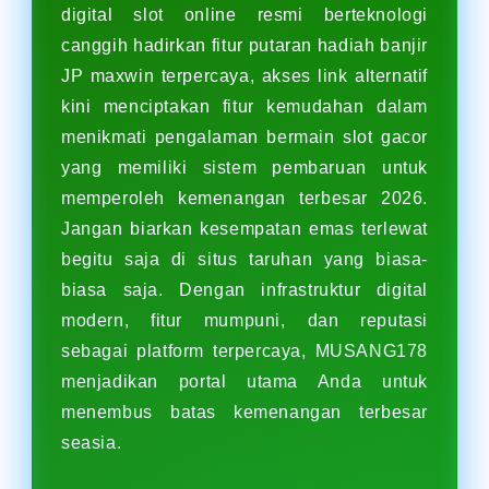
digital slot online resmi berteknologi
canggih hadirkan fitur putaran hadiah banjir
JP maxwin terpercaya, akses link alternatif
kini menciptakan fitur kemudahan dalam
menikmati pengalaman bermain slot gacor
yang memiliki sistem pembaruan untuk
memperoleh kemenangan terbesar 2026.
Jangan biarkan kesempatan emas terlewat
begitu saja di situs taruhan yang biasa-
biasa saja. Dengan infrastruktur digital
modern, fitur mumpuni, dan reputasi
sebagai platform terpercaya, MUSANG178
menjadikan portal utama Anda untuk
menembus batas kemenangan terbesar
seasia.