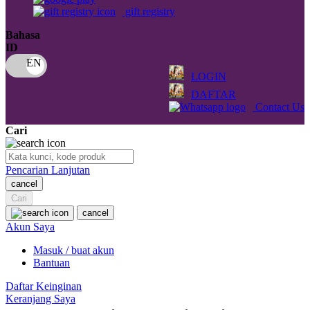
Squishmallows
gift registry
Starbooks
Bahasa
ID
Stick-O
Stokke
LOGIN
DAFTAR
Sudocrem
Contact Us
Sumimo
Cari
Sunnylife
Sun-Staches
Pencarian Lanjutan
cancel
Swimava
Cari
cancel
T
Akun Saya
Tommee Tippee
Masuk / buat akun
Bantuan
Trunki
Daftar Keinginan
Tutti Bambini
Keranjang Saya