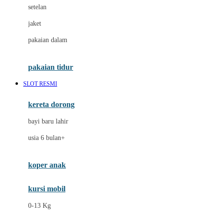
Dae Organics
setelan
Docare
jaket
Doona
pakaian dalam
Down To Earth
Drew
pakaian tidur
Dr. Brown's
SLOT RESMI
E
kereta dorong
ELC
bayi baru lahir
Ergobaby
usia 6 bulan+
Expert Care
koper anak
Ezyroller
kursi mobil
F
0-13 Kg
Felt So Sweet