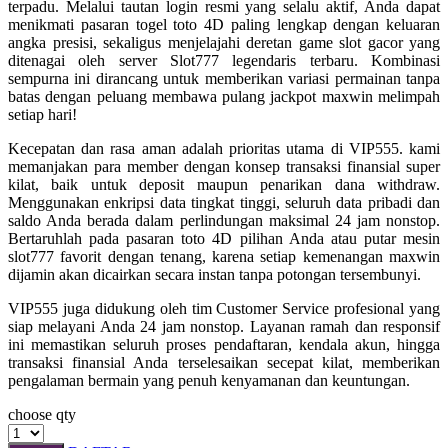
terpadu. Melalui tautan login resmi yang selalu aktif, Anda dapat
Xootz
menikmati pasaran togel toto 4D paling lengkap dengan keluaran
angka presisi, sekaligus menjelajahi deretan game slot gacor yang
Y
ditenagai oleh server Slot777 legendaris terbaru. Kombinasi
sempurna ini dirancang untuk memberikan variasi permainan tanpa
batas dengan peluang membawa pulang jackpot maxwin melimpah
Yamatoya
setiap hari!
Z
Kecepatan dan rasa aman adalah prioritas utama di VIP555. kami
memanjakan para member dengan konsep transaksi finansial super
Zaxy
kilat, baik untuk deposit maupun penarikan dana withdraw.
Menggunakan enkripsi data tingkat tinggi, seluruh data pribadi dan
Zoggs
saldo Anda berada dalam perlindungan maksimal 24 jam nonstop.
Bertaruhlah pada pasaran toto 4D pilihan Anda atau putar mesin
0-9
slot777 favorit dengan tenang, karena setiap kemenangan maxwin
dijamin akan dicairkan secara instan tanpa potongan tersembunyi.
4Moms
VIP555 juga didukung oleh tim Customer Service profesional yang
59S
siap melayani Anda 24 jam nonstop. Layanan ramah dan responsif
ini memastikan seluruh proses pendaftaran, kendala akun, hingga
transaksi finansial Anda terselesaikan secepat kilat, memberikan
pengalaman bermain yang penuh kenyamanan dan keuntungan.
choose qty