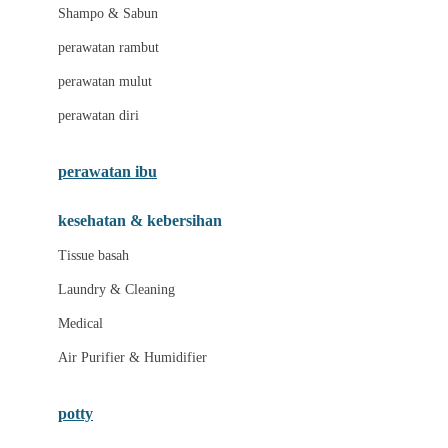
London Taxi
Shampo & Sabun
Love To Dream
perawatan rambut
perawatan mulut
M
perawatan diri
Magformers
Mama's Choice
perawatan ibu
Mamas&Papas
kesehatan & kebersihan
Mamaway
Tissue basah
Maxi Cosi
Laundry & Cleaning
Megabloks
Medical
Micro
Air Purifier & Humidifier
MiDeer
Mimi & Lula
potty
Mini Monkey