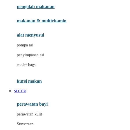
pengolah makanan
Joolz
Jujube
makanan & multivitamin
K
alat menyusui
Kiddycuts
pompa asi
Kumon
penyimpanan asi
L
cooler bags
Leapfrog
kursi makan
Leclerc
SLOT88
Lee Vierra
Lillebaby
perawatan bayi
Little Bird Told Me
perawatan kulit
Little Miss Janis
Sunscreen