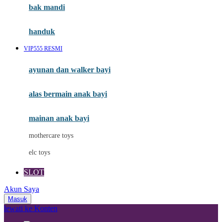
Moby
bak mandi
Momami
handuk
Mothercare
VIP555 RESMI
Mustela
ayunan dan walker bayi
My Buddy Tag
My K
alas bermain anak bayi
N
mainan anak bayi
Naif
mothercare toys
Nike
elc toys
Nordic Natural
SLOT
Nuby
Akun Saya
Nuna
Masuk
lewati ke Konten
O