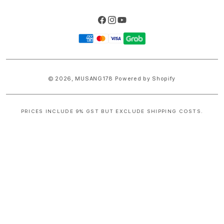
Facebook
Instagram
YouTube
Payment
methods
© 2026,
MUSANG178
Powered by Shopify
PRICES INCLUDE 9% GST BUT EXCLUDE SHIPPING COSTS.
S
i
n
g
l
e
c
o