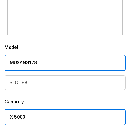
Model
MUSANG178
SLOT88
Capacity
X 5000