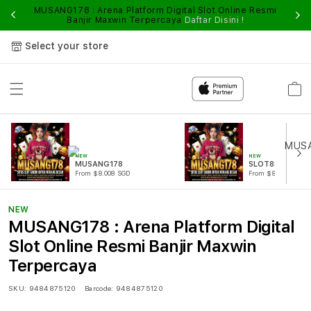
MUSANG178 : Arena Platform Digital Slot Online Resmi
Banjir Maxwin Terpercaya
Daftar Disini !
Select your store
Cart
NEW
NEW
MUSANG178
SLOT88
From $8.008 SGD
From $889.99 SGD
NEW
MUSANG178 : Arena Platform Digital
Slot Online Resmi Banjir Maxwin
Terpercaya
SKU:
9484875120
Barcode:
9484875120