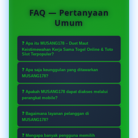
FAQ — Pertanyaan
Umum
❓ Apa itu MUSANG178 – Duet Maut
Keistimewahan Kerja Sama Togel Online & Toto
Slot Terpopuler?
MUSANG178 merupakan platform
❓ Apa saja keunggulan yang ditawarkan
game online yang menyediakan
MUSANG178?
berbagai pilihan permainan seperti
Platform ini menawarkan tampilan
Toto Togel, Toto Slot, Bola Parlay, Live
❓ Apakah MUSANG178 dapat diakses melalui
website yang modern, sistem yang
perangkat mobile?
Casino, dan kategori permainan
responsif, pilihan permainan yang
populer lainnya dengan sistem yang
Ya. MUSANG178 dapat diakses
lengkap, akses cepat melalui desktop
❓ Bagaimana layanan pelanggan di
mudah diakses melalui berbagai
menggunakan smartphone Android,
MUSANG178?
maupun smartphone, serta layanan
perangkat.
iPhone, tablet, laptop, maupun
pelanggan yang tersedia selama 24
MUSANG178 menyediakan layanan
komputer tanpa perlu menginstal
❓ Mengapa banyak pengguna memilih