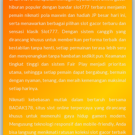
hiburan populer dengan bandar slot777 terbaru menjamin
pemain nikmati pola maxwin dan hadiah JP besar hari ini,
serta menawarkan berbagai pilihan slot gacor terbaru dan
sensasi klasik Slot777. Dengan sistem canggih yang
dirancang khusus untuk memberikan performa terbaik dan
kestabilan tanpa henti, setiap permainan terasa lebih seru
dan menyenangkan tanpa hambatan sedikit pun. Keamanan
tingkat tinggi dan sistem Fair Play menjadi prioritas
utama, sehingga setiap pemain dapat bergabung, bermain
dengan nyaman, tenang, dan meraih kemenangan maksimal
setiap harinya.
Nikmati kebebasan mutlak dalam bertaruh bersama
BADAK178, situs slot online terpercaya yang dirancang
khusus untuk memenuhi gaya hidup gamers modern.
Mengusung teknologi responsif dan mobile-friendly, Anda
bisa langsung menikmati ratusan koleksi slot gacor terbaik