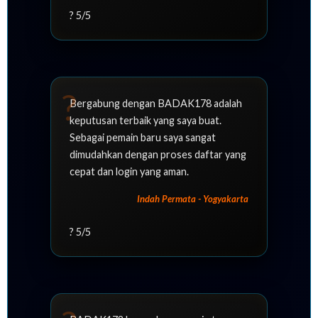
? 5/5
Bergabung dengan BADAK178 adalah
keputusan terbaik yang saya buat.
Sebagai pemain baru saya sangat
dimudahkan dengan proses daftar yang
cepat dan login yang aman.
Indah Permata - Yogyakarta
? 5/5