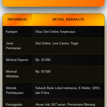
INFORMASI
DETAIL BADAK178
Kategori
Situs Slot Online Terpercaya
Jenis
Slot Online, Live Casino, Togel
Permainan
Minimal Deposit
Rp. 20.000
Minimal
Rp. 50.000
Withdraw
Metode
Seluruh Bank Lokal Indonesia, E-Wallet, QRIS,
Pembayaran
dan Pulsa
Keunggulan
Akses link 24/7 aman, Persentase Menang