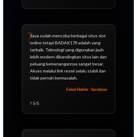
Saya sudah mencoba berbagai situs slot
online tetapi BADAK178 adalah yang
terbaik. Teknologi yang digunakan jauh
lebih modern dibandingkan situs lain dan
peluang kemenangannya sangat besar.
Akses melalui link resmi selalu stabil dan
tidak pernah bermasalah.
Faisal Hakim - Surabaya
? 5/5