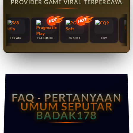
PROVIDER GAME VIRAL TERPERCAYA
COSMO PLAY
MICROGAMING
JOKER
SPADEGAMING
JILI
FAQ - PERTANYAAN
UMUM SEPUTAR
BADAK178