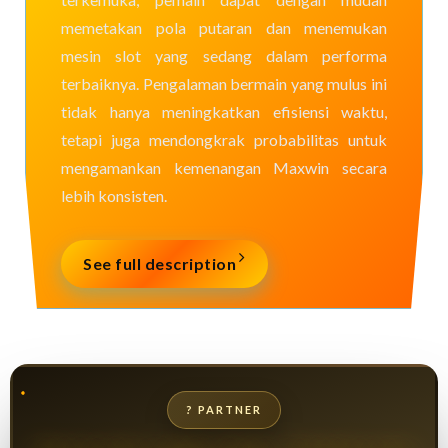
memetakan pola putaran dan menemukan
mesin slot yang sedang dalam performa
terbaiknya. Pengalaman bermain yang mulus ini
tidak hanya meningkatkan efisiensi waktu,
tetapi juga mendongkrak probabilitas untuk
mengamankan kemenangan Maxwin secara
lebih konsisten.
See full description
? PARTNER