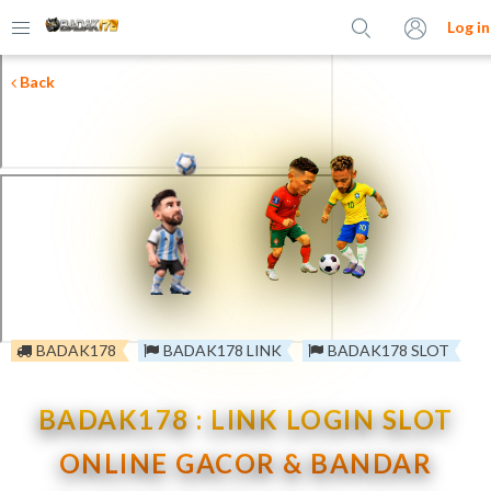
Back
BADAK178
BADAK178 LINK
BADAK178 SLOT
BADAK178 : LINK LOGIN SLOT
ONLINE GACOR & BANDAR