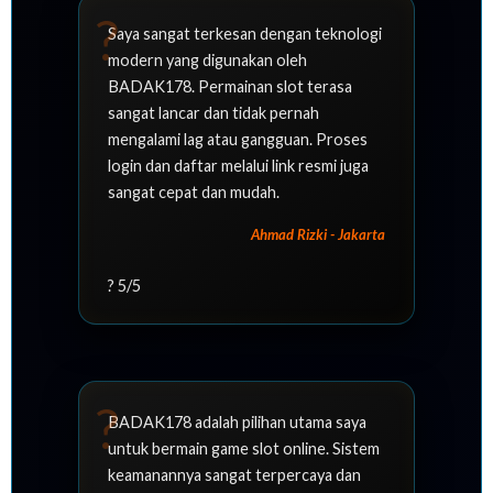
Saya sangat terkesan dengan teknologi
modern yang digunakan oleh
BADAK178. Permainan slot terasa
sangat lancar dan tidak pernah
mengalami lag atau gangguan. Proses
login dan daftar melalui link resmi juga
sangat cepat dan mudah.
Ahmad Rizki - Jakarta
? 5/5
BADAK178 adalah pilihan utama saya
untuk bermain game slot online. Sistem
keamanannya sangat terpercaya dan