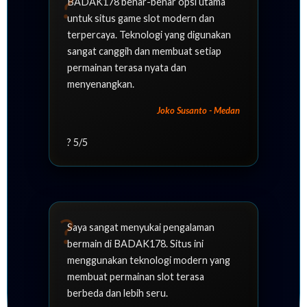
BADAK178 benar-benar opsi utama
untuk situs game slot modern dan
terpercaya. Teknologi yang digunakan
sangat canggih dan membuat setiap
permainan terasa nyata dan
menyenangkan.
Joko Susanto - Medan
? 5/5
Saya sangat menyukai pengalaman
bermain di BADAK178. Situs ini
menggunakan teknologi modern yang
membuat permainan slot terasa
berbeda dan lebih seru.