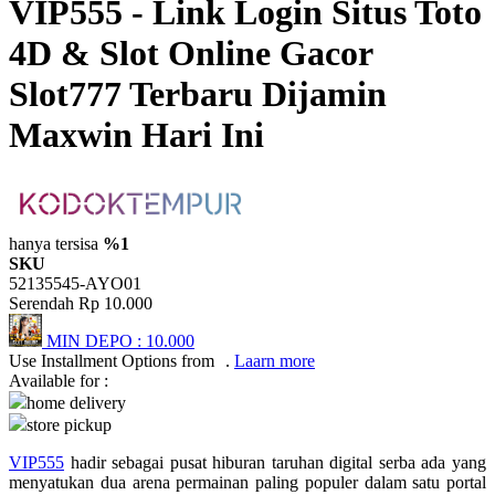
VIP555 - Link Login Situs Toto
Twistshake
4D & Slot Online Gacor
TY Toys
Slot777 Terbaru Dijamin
U
Maxwin Hari Ini
V
Veja
hanya tersisa
%1
Vitaflow
SKU
52135545-AYO01
Vtech
Serendah
Rp 10.000
MIN DEPO :
10.000
W
Use Installment Options from
.
Laarn more
Available for :
Waterland
home delivery
store pickup
Wellness
VIP555
hadir sebagai pusat hiburan taruhan digital serba ada yang
X
menyatukan dua arena permainan paling populer dalam satu portal