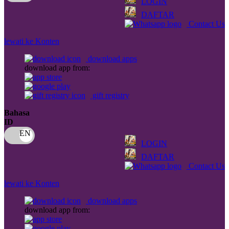
LOGIN
Q
DAFTAR
Contact Us
QV Baby
lewati ke Konten
R
download apps
Real Shades
download app from:
Red Castle
gift registry
Ribbon Madness
Bahasa
ID
S
Sebamed
LOGIN
DAFTAR
Silver Cross
Contact Us
Simply Idea
lewati ke Konten
Skip Hop
download apps
download app from:
Spectra