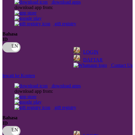
download apps
download app from:
Oh Ma Grain
Okiedog
gift registry
P
Bahasa
ID
Peachy
LOGIN
Phil & Ted's
DAFTAR
Philips Avent
Contact Us
Pigeon
lewati ke Konten
Playgro
download apps
download app from:
Poled Global
Ponycycle
gift registry
Puma
Bahasa
ID
Pureats