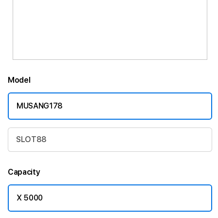
Model
MUSANG178
SLOT88
Capacity
X 5000