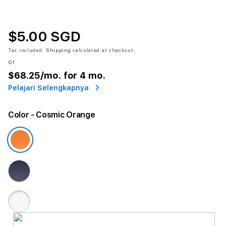
$5.00 SGD
Tax included.
Shipping
calculated at checkout.
or
$68.25
/mo. for 4 mo.
Pelajari Selengkapnya
Color
- Cosmic Orange