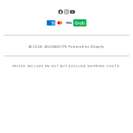
Facebook
Instagram
YouTube
Payment
methods
© 2026,
MUSANG178
Powered by Shopify
PRICES INCLUDE 9% GST BUT EXCLUDE SHIPPING COSTS.
S
i
n
g
l
e
c
o