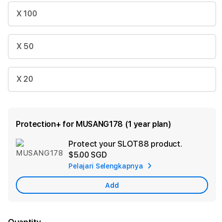
X 100
X 50
X 20
Protection+ for MUSANG178 (1 year plan)
Protect your SLOT88 product.
Ad
$5.00 SGD
App
Pelajari Selengkapnya
Car
Add